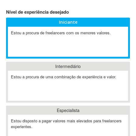
4D Dimension
Nível de experiência desejado
802.11
Iniciante
A&P
A-GPS
Estou a procura de freelancers com os menores valores.
A2Billing
AAUS Scientific Diver
Ab Initio
ABAP
Intermediário
Abaqus
Estou a procura de uma combinação de experiência e valor.
ABBYY FineReader
ABIS
AbleCommerce
Ableton
Especialista
Ableton Live
Ableton Push
Estou disposto a pagar valores mais elevados para freelancers
Abstract
experientes.
Abstract Window Toolkit (AWT)