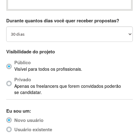
Absynth
AC Drives
Durante quantos dias você quer receber propostas?
AC3
ACARS
AccountMate
ACDSee
Visibilidade do projeto
ACID Pro
Público
ACPI
Visível para todos os profissionais.
Acrobat
Acrobat X
Privado
Apenas os freelancers que forem convidados poderão
Acronis
se candidatar.
ACT
Actian
Eu sou um:
Actimize
ActionScript
Novo usuário
ActionScript 3
Usuário existente
Active Directory