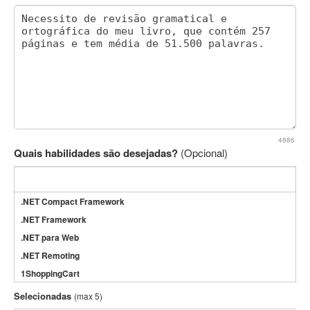
4886
Quais habilidades são desejadas?
(Opcional)
.NET Compact Framework
.NET Framework
.NET para Web
.NET Remoting
1ShoppingCart
3DS Max
Selecionadas
(max 5)
3GSM