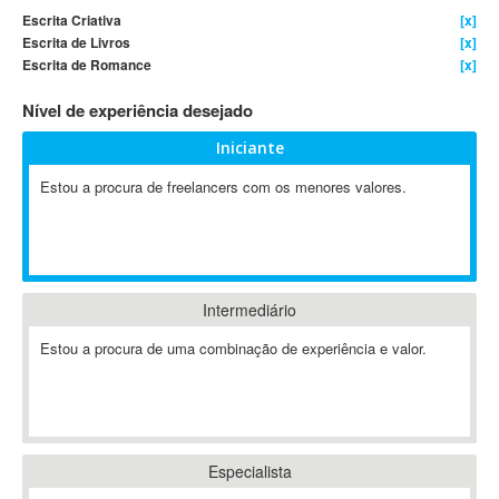
Escrita Criativa
[x]
4D Dimension
Escrita de Livros
[x]
802.11
Escrita de Romance
[x]
A&P
Nível de experiência desejado
A-GPS
A2Billing
Iniciante
AAUS Scientific Diver
Estou a procura de freelancers com os menores valores.
Ab Initio
ABAP
Abaqus
ABBYY FineReader
Intermediário
ABIS
AbleCommerce
Estou a procura de uma combinação de experiência e valor.
Ableton
Ableton Live
Ableton Push
Abstract
Especialista
Abstract Window Toolkit (AWT)