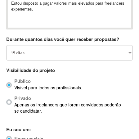
Estou disposto a pagar valores mais elevados para freelancers
Absynth
experientes.
AC Drives
AC3
ACARS
AccountMate
Durante quantos dias você quer receber propostas?
ACDSee
ACID Pro
ACPI
Visibilidade do projeto
Acrobat
Acrobat X
Público
Acronis
Visível para todos os profissionais.
ACT
Privado
Actian
Apenas os freelancers que forem convidados poderão
se candidatar.
Actimize
ActionScript
ActionScript 3
Eu sou um:
Active Directory
Novo usuário