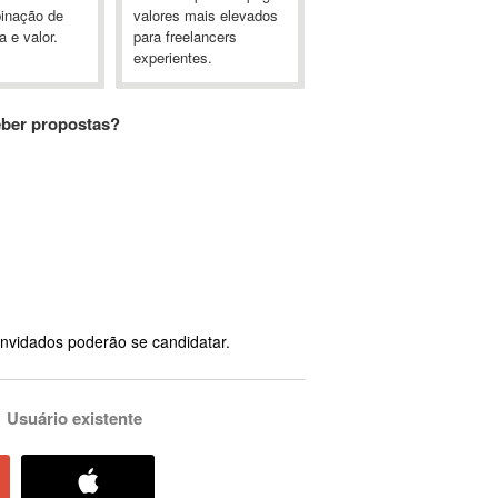
inação de
valores mais elevados
a e valor.
para freelancers
experientes.
eber propostas?
nvidados poderão se candidatar.
Usuário existente