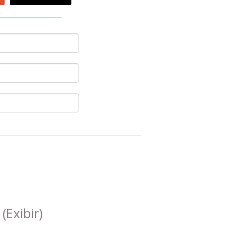
s
(Exibir)