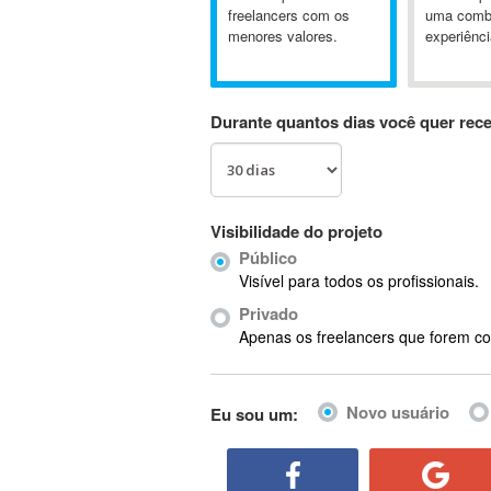
A&P
freelancers com os
uma comb
menores valores.
experiênci
A-GPS
A2Billing
AAUS Scientific Diver
Durante quantos dias você quer rec
Ab Initio
ABAP
Abaqus
ABBYY FineReader
Visibilidade do projeto
ABIS
Público
AbleCommerce
Visível para todos os profissionais.
Ableton
Privado
Ableton Live
Apenas os freelancers que forem co
Ableton Push
Abstract
Novo usuário
Eu sou um:
Abstract Window Toolkit (AWT)
Absynth
AC Drives