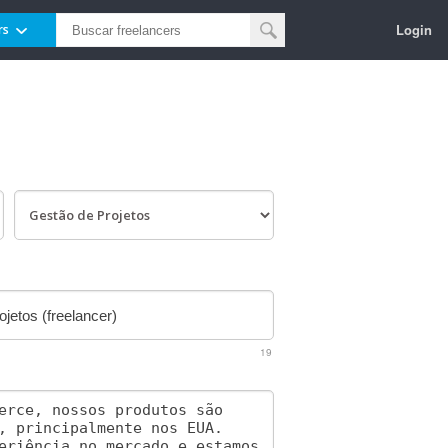
Login
rs
19