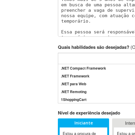
Quais habilidades são desejadas?
(O
.NET Compact Framework
.NET Framework
.NET para Web
.NET Remoting
1ShoppingCart
3DS Max
Nível de experiência desejado
3GSM
Iniciante
Inter
4D Dimension
802.11
Estou a procura de
Estou a p