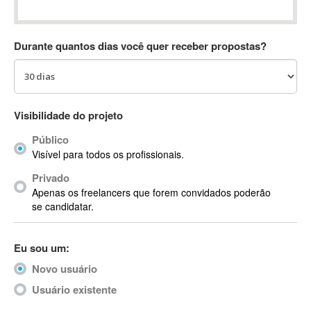
Absynth
AC Drives
Durante quantos dias você quer receber propostas?
AC3
ACARS
AccountMate
ACDSee
Visibilidade do projeto
ACID Pro
Público
ACPI
Visível para todos os profissionais.
Acrobat
Acrobat X
Privado
Apenas os freelancers que forem convidados poderão
Acronis
se candidatar.
ACT
Actian
Eu sou um:
Actimize
ActionScript
Novo usuário
ActionScript 3
Usuário existente
Active Directory