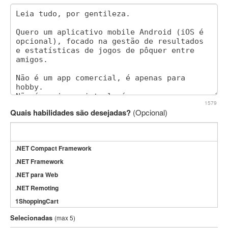
1579
Quais habilidades são desejadas?
(Opcional)
.NET Compact Framework
.NET Framework
.NET para Web
.NET Remoting
1ShoppingCart
3DS Max
Selecionadas
(max 5)
3GSM