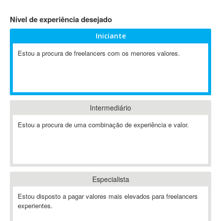
4D Dimension
Nível de experiência desejado
802.11
Iniciante
A&P
A-GPS
Estou a procura de freelancers com os menores valores.
A2Billing
AAUS Scientific Diver
Ab Initio
ABAP
Intermediário
Abaqus
Estou a procura de uma combinação de experiência e valor.
ABBYY FineReader
ABIS
AbleCommerce
Ableton
Especialista
Ableton Live
Ableton Push
Estou disposto a pagar valores mais elevados para freelancers
Abstract
experientes.
Abstract Window Toolkit (AWT)