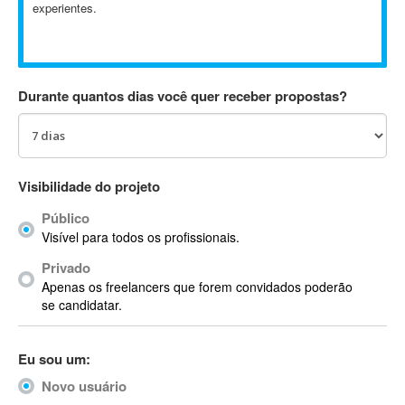
experientes.
Absynth
AC Drives
AC3
ACARS
Durante quantos dias você quer receber propostas?
AccountMate
ACDSee
ACID Pro
ACPI
Visibilidade do projeto
Acrobat
Público
Acrobat X
Visível para todos os profissionais.
Acronis
Privado
ACT
Apenas os freelancers que forem convidados poderão
Actian
se candidatar.
Actimize
ActionScript
Eu sou um:
ActionScript 3
Novo usuário
Active Directory