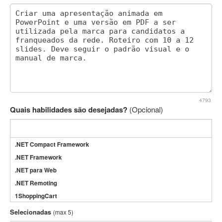
4793
Quais habilidades são desejadas?
(Opcional)
.NET Compact Framework
.NET Framework
.NET para Web
.NET Remoting
1ShoppingCart
3DS Max
Selecionadas
(max 5)
3GSM