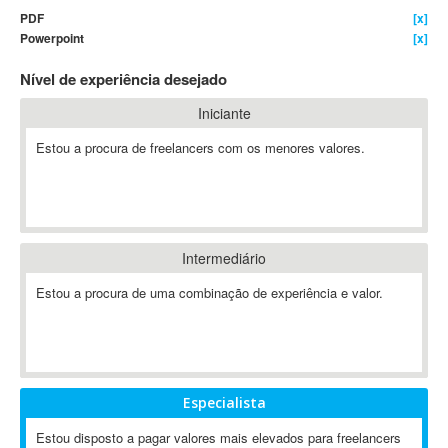
PDF
[x]
4D Dimension
Powerpoint
[x]
802.11
Nível de experiência desejado
A&P
A-GPS
Iniciante
A2Billing
Estou a procura de freelancers com os menores valores.
AAUS Scientific Diver
Ab Initio
ABAP
Abaqus
Intermediário
ABBYY FineReader
ABIS
Estou a procura de uma combinação de experiência e valor.
AbleCommerce
Ableton
Ableton Live
Ableton Push
Especialista
Abstract
Estou disposto a pagar valores mais elevados para freelancers
Abstract Window Toolkit (AWT)