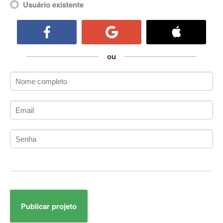
Usuário existente
ActiveCollab
ActiveX
ActiveX Data Objects (ADO)
Ada
ou
Adianti Framework
ADK
Administração
Administração Acadêmica
Administração de Artistas e Repertórios
Administração de Banco de Dados
Administração de Redes
Administração PostgreSQL
Administrador de Sistemas
ADO.NET
ADO.NET Entity Framework
Adobe After Effects
Publicar projeto
Adobe AIR