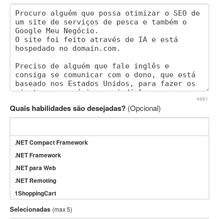
4681
Quais habilidades são desejadas?
(Opcional)
.NET Compact Framework
.NET Framework
.NET para Web
.NET Remoting
1ShoppingCart
3DS Max
Selecionadas
(max 5)
3GSM