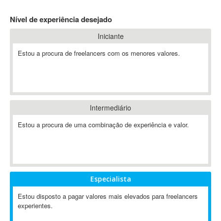
4D Dimension
Nível de experiência desejado
802.11
Iniciante
A&P
A-GPS
Estou a procura de freelancers com os menores valores.
A2Billing
AAUS Scientific Diver
Ab Initio
ABAP
Intermediário
Abaqus
Estou a procura de uma combinação de experiência e valor.
ABBYY FineReader
ABIS
AbleCommerce
Ableton
Especialista
Ableton Live
Ableton Push
Estou disposto a pagar valores mais elevados para freelancers
Abstract
experientes.
Abstract Window Toolkit (AWT)