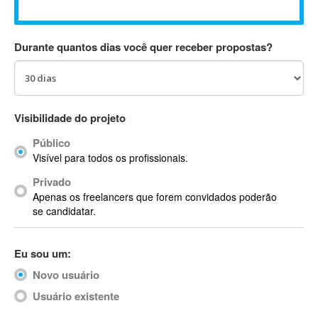
Absynth
AC Drives
Durante quantos dias você quer receber propostas?
AC3
ACARS
AccountMate
ACDSee
Visibilidade do projeto
ACID Pro
Público
ACPI
Visível para todos os profissionais.
Acrobat
Acrobat X
Privado
Apenas os freelancers que forem convidados poderão
Acronis
se candidatar.
ACT
Actian
Eu sou um:
Actimize
ActionScript
Novo usuário
ActionScript 3
Usuário existente
Active Directory