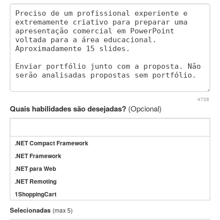
4738
Quais habilidades são desejadas?
(Opcional)
.NET Compact Framework
.NET Framework
.NET para Web
.NET Remoting
1ShoppingCart
3DS Max
Selecionadas
(max 5)
3GSM