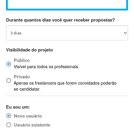
Absynth
AC Drives
Durante quantos dias você quer receber propostas?
AC3
ACARS
AccountMate
ACDSee
Visibilidade do projeto
ACID Pro
Público
ACPI
Visível para todos os profissionais.
Acrobat
Acrobat X
Privado
Apenas os freelancers que forem convidados poderão
Acronis
se candidatar.
ACT
Actian
Eu sou um:
Actimize
ActionScript
Novo usuário
ActionScript 3
Usuário existente
Active Directory