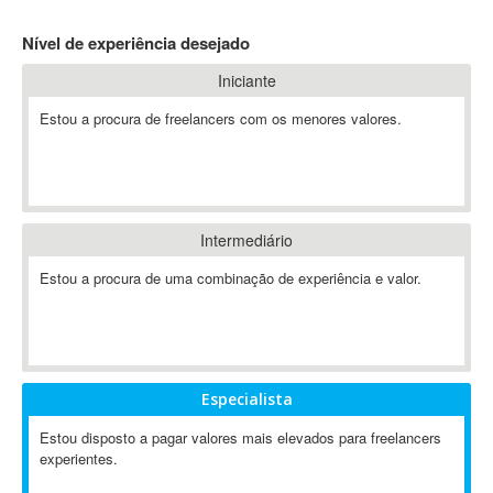
4D Dimension
Nível de experiência desejado
802.11
Iniciante
A&P
A-GPS
Estou a procura de freelancers com os menores valores.
A2Billing
AAUS Scientific Diver
Ab Initio
ABAP
Intermediário
Abaqus
Estou a procura de uma combinação de experiência e valor.
ABBYY FineReader
ABIS
AbleCommerce
Ableton
Especialista
Ableton Live
Ableton Push
Estou disposto a pagar valores mais elevados para freelancers
Abstract
experientes.
Abstract Window Toolkit (AWT)