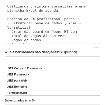
4522
Quais habilidades são desejadas?
(Opcional)
.NET Compact Framework
.NET Framework
.NET para Web
.NET Remoting
1ShoppingCart
3DS Max
Selecionadas
(max 5)
3GSM