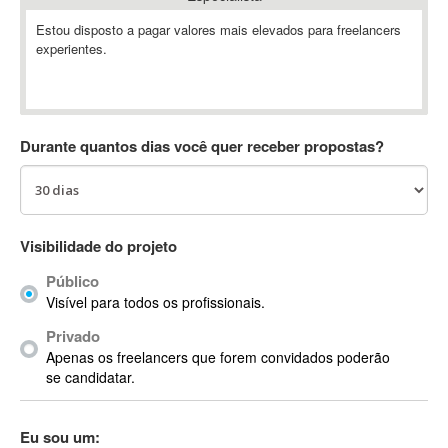
Absynth
Estou disposto a pagar valores mais elevados para freelancers
AC Drives
experientes.
AC3
ACARS
AccountMate
Durante quantos dias você quer receber propostas?
ACDSee
ACID Pro
ACPI
Acrobat
Visibilidade do projeto
Acrobat X
Acronis
Público
Visível para todos os profissionais.
ACT
Actian
Privado
Apenas os freelancers que forem convidados poderão
Actimize
se candidatar.
ActionScript
ActionScript 3
Eu sou um:
Active Directory