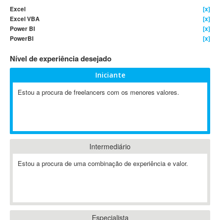
Excel
[x]
4D Dimension
Excel VBA
[x]
802.11
Power BI
[x]
A&P
PowerBI
[x]
A-GPS
Nível de experiência desejado
A2Billing
Iniciante
AAUS Scientific Diver
Ab Initio
Estou a procura de freelancers com os menores valores.
ABAP
Abaqus
ABBYY FineReader
ABIS
Intermediário
AbleCommerce
Estou a procura de uma combinação de experiência e valor.
Ableton
Ableton Live
Ableton Push
Abstract
Abstract Window Toolkit (AWT)
Especialista