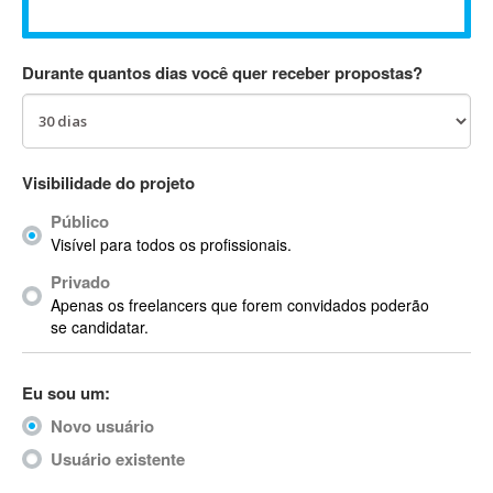
Absynth
AC Drives
Durante quantos dias você quer receber propostas?
AC3
ACARS
AccountMate
ACDSee
Visibilidade do projeto
ACID Pro
Público
ACPI
Visível para todos os profissionais.
Acrobat
Acrobat X
Privado
Apenas os freelancers que forem convidados poderão
Acronis
se candidatar.
ACT
Actian
Eu sou um:
Actimize
ActionScript
Novo usuário
ActionScript 3
Usuário existente
Active Directory