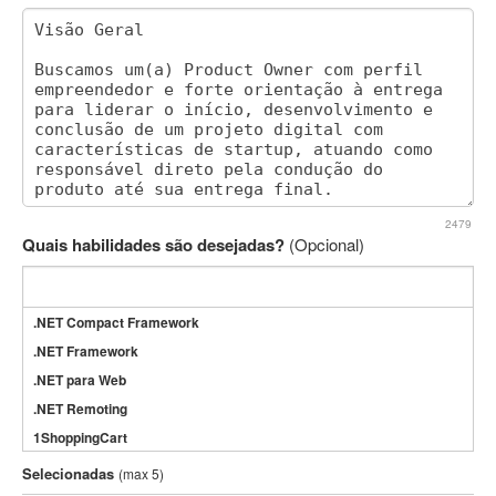
2479
Quais habilidades são desejadas?
(Opcional)
.NET Compact Framework
.NET Framework
.NET para Web
.NET Remoting
1ShoppingCart
3DS Max
Selecionadas
(max 5)
3GSM