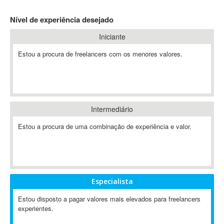
4D Dimension
Nível de experiência desejado
802.11
Iniciante
A&P
A-GPS
Estou a procura de freelancers com os menores valores.
A2Billing
AAUS Scientific Diver
Ab Initio
ABAP
Intermediário
Abaqus
Estou a procura de uma combinação de experiência e valor.
ABBYY FineReader
ABIS
AbleCommerce
Ableton
Especialista
Ableton Live
Ableton Push
Estou disposto a pagar valores mais elevados para freelancers
Abstract
experientes.
Abstract Window Toolkit (AWT)