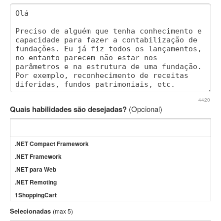
4420
Quais habilidades são desejadas?
(Opcional)
.NET Compact Framework
.NET Framework
.NET para Web
.NET Remoting
1ShoppingCart
3DS Max
Selecionadas
(max 5)
3GSM