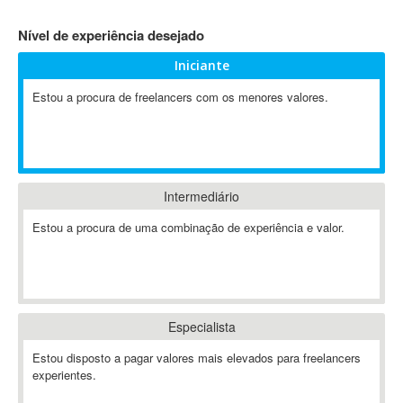
4D Dimension
Nível de experiência desejado
802.11
Iniciante
A&P
A-GPS
Estou a procura de freelancers com os menores valores.
A2Billing
AAUS Scientific Diver
Ab Initio
ABAP
Intermediário
Abaqus
Estou a procura de uma combinação de experiência e valor.
ABBYY FineReader
ABIS
AbleCommerce
Ableton
Especialista
Ableton Live
Ableton Push
Estou disposto a pagar valores mais elevados para freelancers
Abstract
experientes.
Abstract Window Toolkit (AWT)