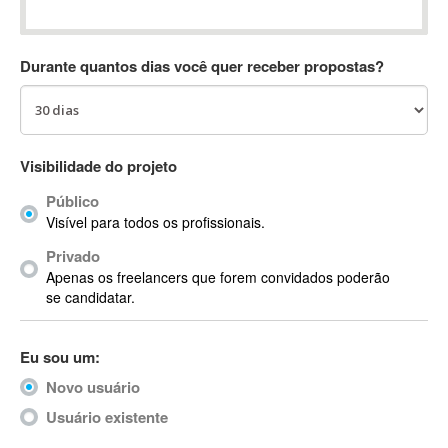
Absynth
AC Drives
Durante quantos dias você quer receber propostas?
AC3
ACARS
AccountMate
ACDSee
Visibilidade do projeto
ACID Pro
Público
ACPI
Visível para todos os profissionais.
Acrobat
Acrobat X
Privado
Apenas os freelancers que forem convidados poderão
Acronis
se candidatar.
ACT
Actian
Eu sou um:
Actimize
ActionScript
Novo usuário
ActionScript 3
Usuário existente
Active Directory