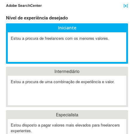
Adobe SearchCenter
[x]
4D Dimension
802.11
Nível de experiência desejado
A&P
Iniciante
A-GPS
Estou a procura de freelancers com os menores valores.
A2Billing
AAUS Scientific Diver
Ab Initio
ABAP
Abaqus
Intermediário
ABBYY FineReader
Estou a procura de uma combinação de experiência e valor.
ABIS
AbleCommerce
Ableton
Ableton Live
Especialista
Ableton Push
Abstract
Estou disposto a pagar valores mais elevados para freelancers
experientes.
Abstract Window Toolkit (AWT)