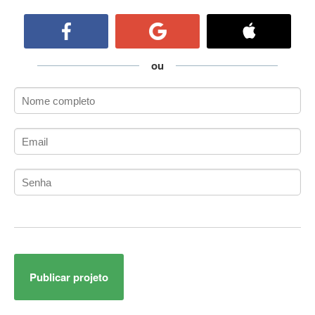
ActiveCollab
ActiveX
ActiveX Data Objects (ADO)
Ada
ou
Adianti Framework
ADK
Administração
Administração Acadêmica
Administração de Artistas e Repertórios
Administração de Banco de Dados
Administração de Redes
Administração PostgreSQL
Administrador de Sistemas
ADO.NET
ADO.NET Entity Framework
Publicar projeto
Adobe After Effects
Adobe AIR