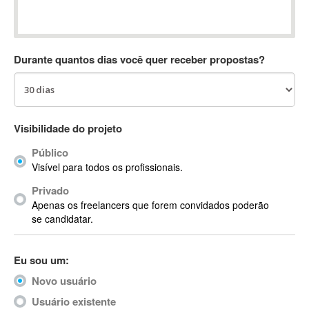
Absynth
AC Drives
AC3
Durante quantos dias você quer receber propostas?
ACARS
AccountMate
ACDSee
ACID Pro
Visibilidade do projeto
ACPI
Público
Acrobat
Visível para todos os profissionais.
Acrobat X
Privado
Acronis
Apenas os freelancers que forem convidados poderão
ACT
se candidatar.
Actian
Actimize
Eu sou um:
ActionScript
Novo usuário
ActionScript 3
Active Directory
Usuário existente