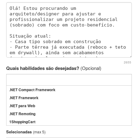
2655
Quais habilidades são desejadas?
(Opcional)
.NET Compact Framework
.NET Framework
.NET para Web
.NET Remoting
1ShoppingCart
3DS Max
Selecionadas
(max 5)
3GSM