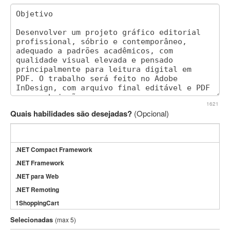
1621
Quais habilidades são desejadas?
(Opcional)
.NET Compact Framework
.NET Framework
.NET para Web
.NET Remoting
1ShoppingCart
3DS Max
Selecionadas
(max 5)
3GSM