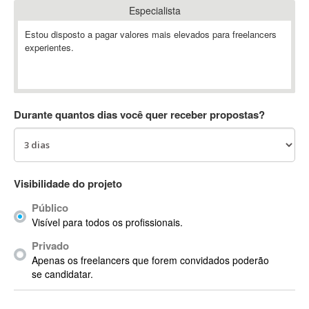
Especialista
Absynth
AC Drives
Estou disposto a pagar valores mais elevados para freelancers
experientes.
AC3
ACARS
AccountMate
ACDSee
Durante quantos dias você quer receber propostas?
ACID Pro
ACPI
Acrobat
Acrobat X
Visibilidade do projeto
Acronis
Público
ACT
Visível para todos os profissionais.
Actian
Privado
Actimize
Apenas os freelancers que forem convidados poderão
ActionScript
se candidatar.
ActionScript 3
Active Directory