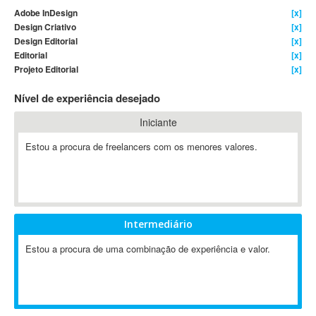
Adobe InDesign
[x]
4D Dimension
Design Criativo
[x]
802.11
Design Editorial
[x]
A&P
Editorial
[x]
Projeto Editorial
[x]
A-GPS
A2Billing
Nível de experiência desejado
AAUS Scientific Diver
Iniciante
Ab Initio
ABAP
Estou a procura de freelancers com os menores valores.
Abaqus
ABBYY FineReader
ABIS
AbleCommerce
Intermediário
Ableton
Estou a procura de uma combinação de experiência e valor.
Ableton Live
Ableton Push
Abstract
Abstract Window Toolkit (AWT)