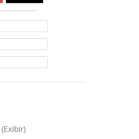
s
(Exibir)