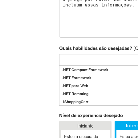
Quais habilidades são desejadas?
(O
.NET Compact Framework
.NET Framework
.NET para Web
.NET Remoting
1ShoppingCart
3DS Max
Nível de experiência desejado
3GSM
Iniciante
Inter
4D Dimension
802.11
Estou a procura de
Estou a p