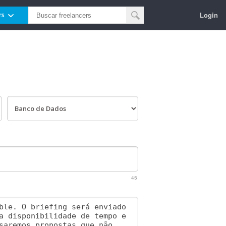
Login
rs
45