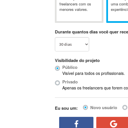
A&P
freelancers com os
uma comb
menores valores.
experiênci
A-GPS
A2Billing
AAUS Scientific Diver
Durante quantos dias você quer rec
Ab Initio
ABAP
Abaqus
ABBYY FineReader
Visibilidade do projeto
ABIS
Público
AbleCommerce
Visível para todos os profissionais.
Ableton
Privado
Ableton Live
Apenas os freelancers que forem co
Ableton Push
Abstract
Novo usuário
Eu sou um:
Abstract Window Toolkit (AWT)
Absynth
AC Drives