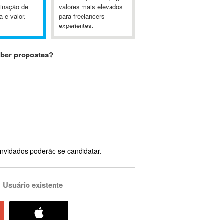
inação de
valores mais elevados
a e valor.
para freelancers
experientes.
eber propostas?
nvidados poderão se candidatar.
Usuário existente