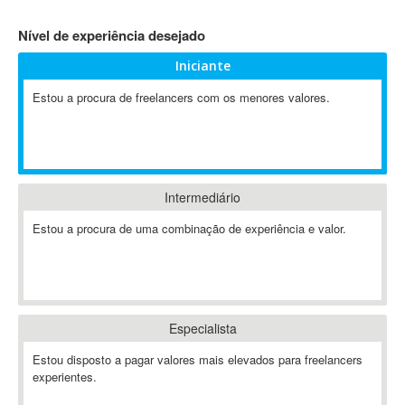
4D Dimension
Nível de experiência desejado
802.11
Iniciante
A&P
A-GPS
Estou a procura de freelancers com os menores valores.
A2Billing
AAUS Scientific Diver
Ab Initio
ABAP
Intermediário
Abaqus
Estou a procura de uma combinação de experiência e valor.
ABBYY FineReader
ABIS
AbleCommerce
Ableton
Especialista
Ableton Live
Ableton Push
Estou disposto a pagar valores mais elevados para freelancers
Abstract
experientes.
Abstract Window Toolkit (AWT)