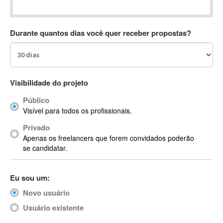
Absynth
AC Drives
Durante quantos dias você quer receber propostas?
AC3
ACARS
AccountMate
ACDSee
Visibilidade do projeto
ACID Pro
Público
ACPI
Visível para todos os profissionais.
Acrobat
Acrobat X
Privado
Apenas os freelancers que forem convidados poderão
Acronis
se candidatar.
ACT
Actian
Eu sou um:
Actimize
ActionScript
Novo usuário
ActionScript 3
Usuário existente
Active Directory