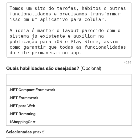
4625
Quais habilidades são desejadas?
(Opcional)
.NET Compact Framework
.NET Framework
.NET para Web
.NET Remoting
1ShoppingCart
3DS Max
Selecionadas
(max 5)
3GSM