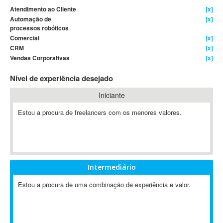
Atendimento ao Cliente
[x]
4D Dimension
Automação de
[x]
802.11
processos robóticos
Comercial
[x]
A&P
CRM
[x]
A-GPS
Vendas Corporativas
[x]
A2Billing
Nível de experiência desejado
AAUS Scientific Diver
Ab Initio
Iniciante
ABAP
Estou a procura de freelancers com os menores valores.
Abaqus
ABBYY FineReader
ABIS
AbleCommerce
Intermediário
Ableton
Ableton Live
Estou a procura de uma combinação de experiência e valor.
Ableton Push
Abstract
Abstract Window Toolkit (AWT)