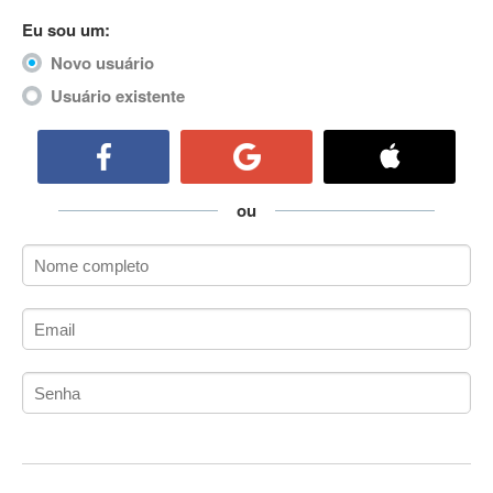
ActiveCollab
Eu sou um:
ActiveX
Novo usuário
ActiveX Data Objects (ADO)
Usuário existente
Ada
Adianti Framework
ADK
Administração
ou
Administração Acadêmica
Administração de Artistas e Repertórios
Administração de Banco de Dados
Administração de Redes
Administração PostgreSQL
Administrador de Sistemas
ADO.NET
ADO.NET Entity Framework
Adobe After Effects
Adobe AIR