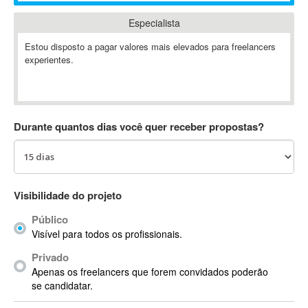
Absynth
Especialista
AC Drives
Estou disposto a pagar valores mais elevados para freelancers
AC3
experientes.
ACARS
AccountMate
ACDSee
ACID Pro
Durante quantos dias você quer receber propostas?
ACPI
Acrobat
Acrobat X
Acronis
Visibilidade do projeto
ACT
Público
Actian
Visível para todos os profissionais.
Actimize
Privado
ActionScript
Apenas os freelancers que forem convidados poderão
ActionScript 3
se candidatar.
Active Directory