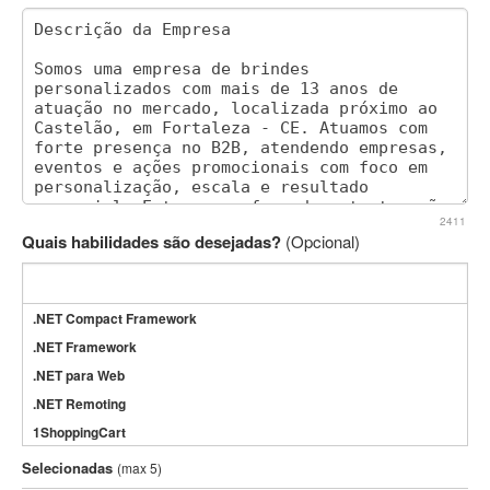
2411
Quais habilidades são desejadas?
(Opcional)
.NET Compact Framework
.NET Framework
.NET para Web
.NET Remoting
1ShoppingCart
3DS Max
Selecionadas
(max 5)
3GSM