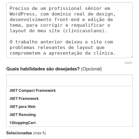
4305
Quais habilidades são desejadas?
(Opcional)
.NET Compact Framework
.NET Framework
.NET para Web
.NET Remoting
1ShoppingCart
3DS Max
Selecionadas
(max 5)
3GSM