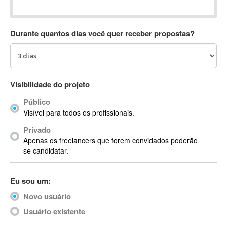
Absynth
AC Drives
Durante quantos dias você quer receber propostas?
AC3
ACARS
AccountMate
ACDSee
Visibilidade do projeto
ACID Pro
Público
ACPI
Visível para todos os profissionais.
Acrobat
Acrobat X
Privado
Apenas os freelancers que forem convidados poderão
Acronis
se candidatar.
ACT
Actian
Eu sou um:
Actimize
ActionScript
Novo usuário
ActionScript 3
Usuário existente
Active Directory