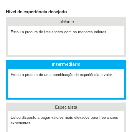
4D Dimension
Nível de experiência desejado
802.11
Iniciante
A&P
A-GPS
Estou a procura de freelancers com os menores valores.
A2Billing
AAUS Scientific Diver
Ab Initio
ABAP
Intermediário
Abaqus
Estou a procura de uma combinação de experiência e valor.
ABBYY FineReader
ABIS
AbleCommerce
Ableton
Especialista
Ableton Live
Ableton Push
Estou disposto a pagar valores mais elevados para freelancers
Abstract
experientes.
Abstract Window Toolkit (AWT)