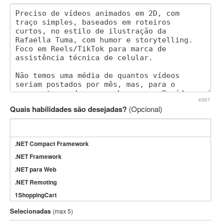
4567
Quais habilidades são desejadas?
(Opcional)
.NET Compact Framework
.NET Framework
.NET para Web
.NET Remoting
1ShoppingCart
3DS Max
Selecionadas
(max 5)
3GSM