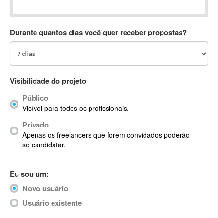
Absynth
AC Drives
Durante quantos dias você quer receber propostas?
AC3
ACARS
AccountMate
ACDSee
Visibilidade do projeto
ACID Pro
Público
ACPI
Visível para todos os profissionais.
Acrobat
Acrobat X
Privado
Apenas os freelancers que forem convidados poderão
Acronis
se candidatar.
ACT
Actian
Eu sou um:
Actimize
ActionScript
Novo usuário
ActionScript 3
Usuário existente
Active Directory