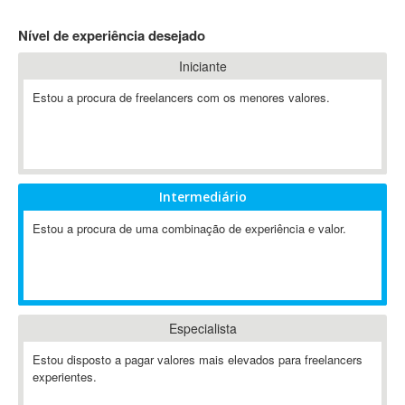
4D Dimension
Nível de experiência desejado
802.11
Iniciante
A&P
A-GPS
Estou a procura de freelancers com os menores valores.
A2Billing
AAUS Scientific Diver
Ab Initio
ABAP
Intermediário
Abaqus
Estou a procura de uma combinação de experiência e valor.
ABBYY FineReader
ABIS
AbleCommerce
Ableton
Especialista
Ableton Live
Ableton Push
Estou disposto a pagar valores mais elevados para freelancers
Abstract
experientes.
Abstract Window Toolkit (AWT)