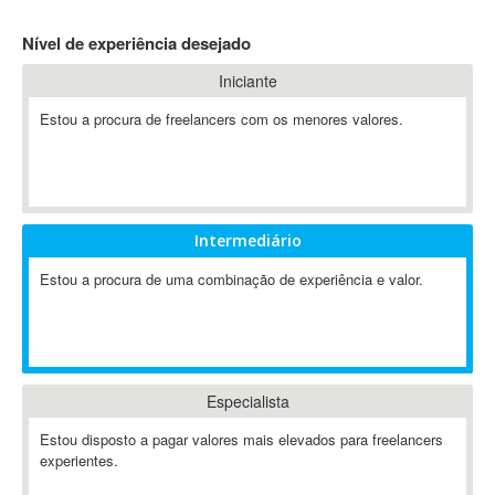
4D Dimension
Nível de experiência desejado
802.11
Iniciante
A&P
A-GPS
Estou a procura de freelancers com os menores valores.
A2Billing
AAUS Scientific Diver
Ab Initio
ABAP
Intermediário
Abaqus
Estou a procura de uma combinação de experiência e valor.
ABBYY FineReader
ABIS
AbleCommerce
Ableton
Especialista
Ableton Live
Ableton Push
Estou disposto a pagar valores mais elevados para freelancers
Abstract
experientes.
Abstract Window Toolkit (AWT)