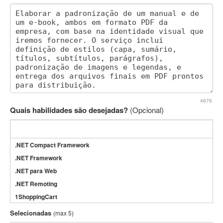
4676
Quais habilidades são desejadas?
(Opcional)
.NET Compact Framework
.NET Framework
.NET para Web
.NET Remoting
1ShoppingCart
3DS Max
Selecionadas
(max 5)
3GSM