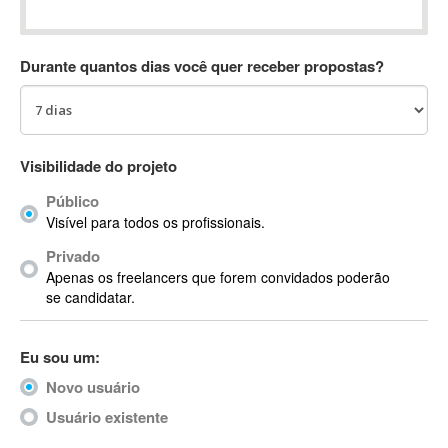
Absynth
AC Drives
Durante quantos dias você quer receber propostas?
AC3
ACARS
AccountMate
ACDSee
Visibilidade do projeto
ACID Pro
Público
ACPI
Visível para todos os profissionais.
Acrobat
Acrobat X
Privado
Apenas os freelancers que forem convidados poderão
Acronis
se candidatar.
ACT
Actian
Eu sou um:
Actimize
ActionScript
Novo usuário
ActionScript 3
Usuário existente
Active Directory