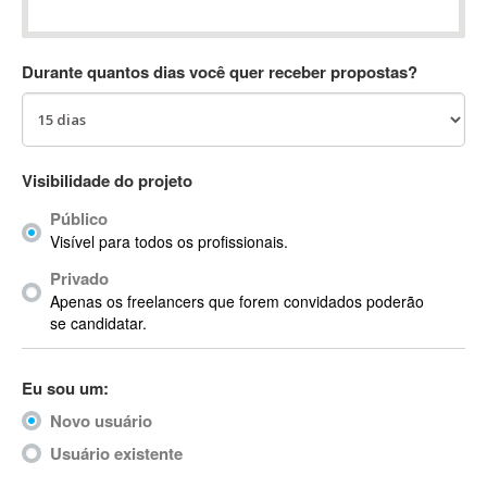
Absynth
AC Drives
Durante quantos dias você quer receber propostas?
AC3
ACARS
AccountMate
ACDSee
Visibilidade do projeto
ACID Pro
Público
ACPI
Visível para todos os profissionais.
Acrobat
Acrobat X
Privado
Apenas os freelancers que forem convidados poderão
Acronis
se candidatar.
ACT
Actian
Eu sou um:
Actimize
ActionScript
Novo usuário
ActionScript 3
Usuário existente
Active Directory