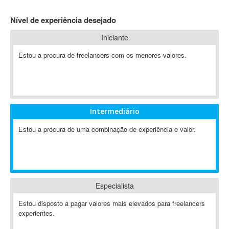
4D Dimension
Nível de experiência desejado
802.11
Iniciante
A&P
A-GPS
Estou a procura de freelancers com os menores valores.
A2Billing
AAUS Scientific Diver
Ab Initio
ABAP
Intermediário
Abaqus
Estou a procura de uma combinação de experiência e valor.
ABBYY FineReader
ABIS
AbleCommerce
Ableton
Especialista
Ableton Live
Ableton Push
Estou disposto a pagar valores mais elevados para freelancers
Abstract
experientes.
Abstract Window Toolkit (AWT)