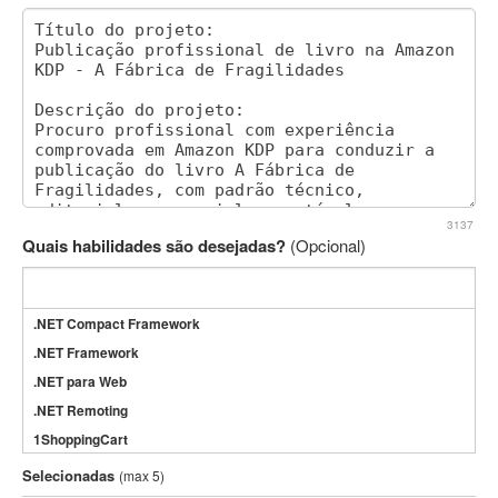
3137
Quais habilidades são desejadas?
(Opcional)
.NET Compact Framework
.NET Framework
.NET para Web
.NET Remoting
1ShoppingCart
3DS Max
Selecionadas
(max 5)
3GSM