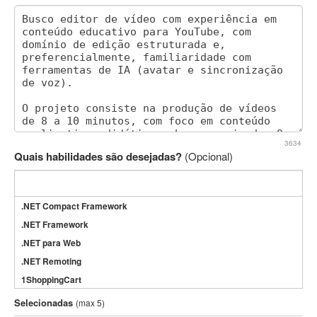
3634
Quais habilidades são desejadas?
(Opcional)
.NET Compact Framework
.NET Framework
.NET para Web
.NET Remoting
1ShoppingCart
3DS Max
Selecionadas
(max 5)
3GSM