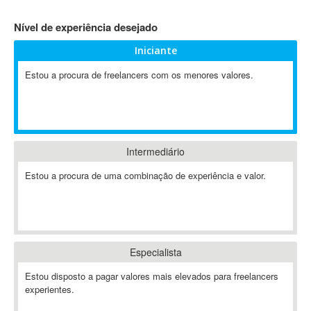
4D Dimension
Nível de experiência desejado
802.11
Iniciante
A&P
A-GPS
Estou a procura de freelancers com os menores valores.
A2Billing
AAUS Scientific Diver
Ab Initio
ABAP
Intermediário
Abaqus
Estou a procura de uma combinação de experiência e valor.
ABBYY FineReader
ABIS
AbleCommerce
Ableton
Especialista
Ableton Live
Ableton Push
Estou disposto a pagar valores mais elevados para freelancers
Abstract
experientes.
Abstract Window Toolkit (AWT)