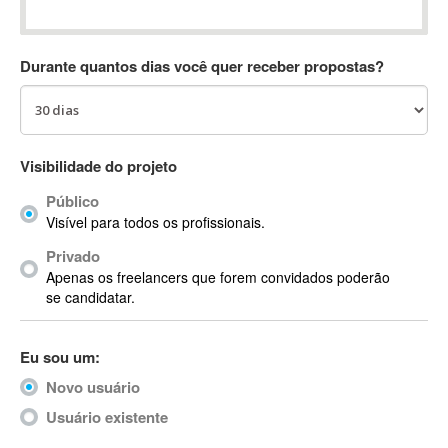
Absynth
AC Drives
Durante quantos dias você quer receber propostas?
AC3
ACARS
AccountMate
ACDSee
Visibilidade do projeto
ACID Pro
Público
ACPI
Visível para todos os profissionais.
Acrobat
Acrobat X
Privado
Apenas os freelancers que forem convidados poderão
Acronis
se candidatar.
ACT
Actian
Eu sou um:
Actimize
ActionScript
Novo usuário
ActionScript 3
Usuário existente
Active Directory