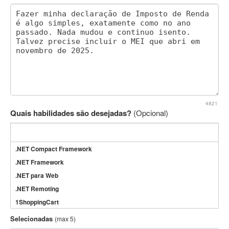
4821
Quais habilidades são desejadas?
(Opcional)
.NET Compact Framework
.NET Framework
.NET para Web
.NET Remoting
1ShoppingCart
3DS Max
Selecionadas
(max 5)
3GSM