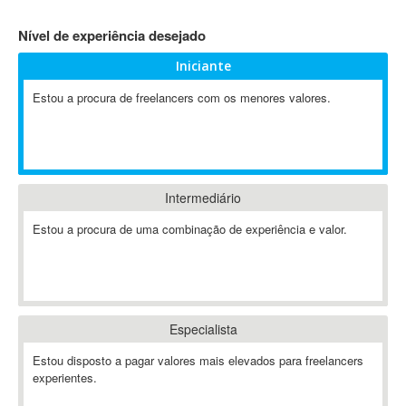
4D Dimension
Nível de experiência desejado
802.11
Iniciante
A&P
A-GPS
Estou a procura de freelancers com os menores valores.
A2Billing
AAUS Scientific Diver
Ab Initio
ABAP
Intermediário
Abaqus
Estou a procura de uma combinação de experiência e valor.
ABBYY FineReader
ABIS
AbleCommerce
Ableton
Especialista
Ableton Live
Ableton Push
Estou disposto a pagar valores mais elevados para freelancers
Abstract
experientes.
Abstract Window Toolkit (AWT)