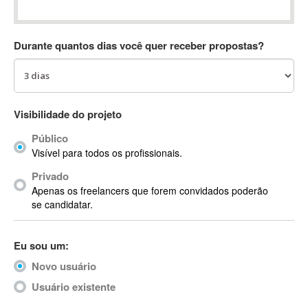
Absynth
AC Drives
Durante quantos dias você quer receber propostas?
AC3
ACARS
AccountMate
ACDSee
Visibilidade do projeto
ACID Pro
Público
ACPI
Visível para todos os profissionais.
Acrobat
Acrobat X
Privado
Apenas os freelancers que forem convidados poderão
Acronis
se candidatar.
ACT
Actian
Eu sou um:
Actimize
ActionScript
Novo usuário
ActionScript 3
Usuário existente
Active Directory