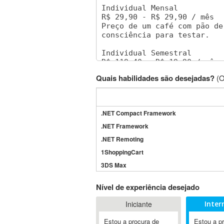
Quais habilidades são desejadas?
(O
.NET Compact Framework
.NET Framework
.NET Remoting
1ShoppingCart
3DS Max
3GSM
Nível de experiência desejado
4D Dimension
Iniciante
Inter
802.11
A&P
Estou a procura de
Estou a p