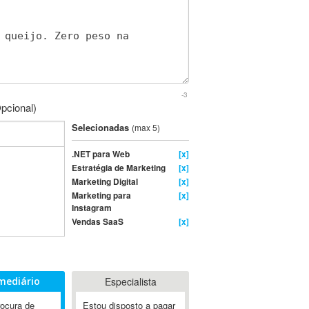
-3
pcional)
Selecionadas
(max 5)
.NET para Web
[x]
Estratégia de Marketing
[x]
Marketing Digital
[x]
Marketing para
[x]
Instagram
Vendas SaaS
[x]
mediário
Especialista
rocura de
Estou disposto a pagar