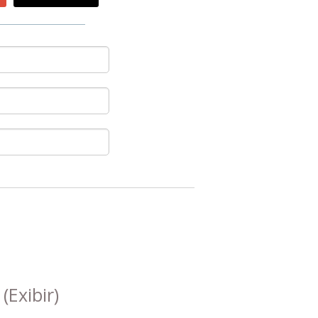
s
(Exibir)