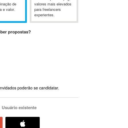
inação de
valores mais elevados
a e valor.
para freelancers
experientes.
eber propostas?
nvidados poderão se candidatar.
Usuário existente