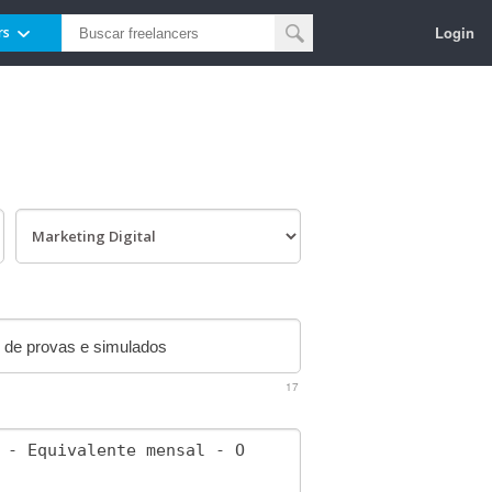
Login
rs
17