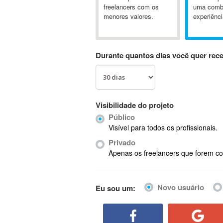
A-GPS
freelancers com os
uma comb
menores valores.
experiênci
A2Billing
AAUS Scientific Diver
Ab Initio
Durante quantos dias você quer rec
ABAP
Abaqus
ABBYY FineReader
ABIS
Visibilidade do projeto
AbleCommerce
Público
Ableton
Visível para todos os profissionais.
Ableton Live
Privado
Ableton Push
Apenas os freelancers que forem co
Abstract
Abstract Window Toolkit (AWT)
Novo usuário
Eu sou um:
Absynth
AC Drives
AC3