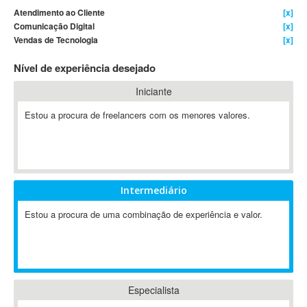
Atendimento ao Cliente
[x]
4D Dimension
Comunicação Digital
[x]
802.11
Vendas de Tecnologia
[x]
A&P
Nível de experiência desejado
A-GPS
A2Billing
Iniciante
AAUS Scientific Diver
Estou a procura de freelancers com os menores valores.
Ab Initio
ABAP
Abaqus
ABBYY FineReader
Intermediário
ABIS
AbleCommerce
Estou a procura de uma combinação de experiência e valor.
Ableton
Ableton Live
Ableton Push
Abstract
Especialista
Abstract Window Toolkit (AWT)