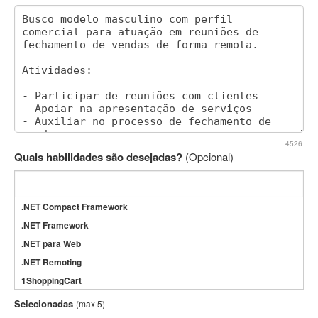
4526
Quais habilidades são desejadas?
(Opcional)
.NET Compact Framework
.NET Framework
.NET para Web
.NET Remoting
1ShoppingCart
3DS Max
Selecionadas
(max 5)
3GSM