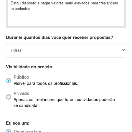
Estou disposto a pagar valores mais elevados para freelancers
Absynth
experientes.
AC Drives
AC3
ACARS
AccountMate
Durante quantos dias você quer receber propostas?
ACDSee
ACID Pro
ACPI
Visibilidade do projeto
Acrobat
Acrobat X
Público
Acronis
Visível para todos os profissionais.
ACT
Privado
Actian
Apenas os freelancers que forem convidados poderão
se candidatar.
Actimize
ActionScript
ActionScript 3
Eu sou um:
Active Directory
Novo usuário