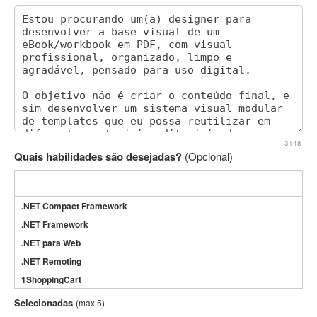
3148
Quais habilidades são desejadas?
(Opcional)
.NET Compact Framework
.NET Framework
.NET para Web
.NET Remoting
1ShoppingCart
3DS Max
Selecionadas
(max 5)
3GSM