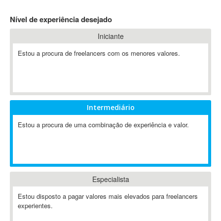
4D Dimension
Nível de experiência desejado
802.11
Iniciante
A&P
A-GPS
Estou a procura de freelancers com os menores valores.
A2Billing
AAUS Scientific Diver
Ab Initio
ABAP
Intermediário
Abaqus
Estou a procura de uma combinação de experiência e valor.
ABBYY FineReader
ABIS
AbleCommerce
Ableton
Especialista
Ableton Live
Ableton Push
Estou disposto a pagar valores mais elevados para freelancers
Abstract
experientes.
Abstract Window Toolkit (AWT)