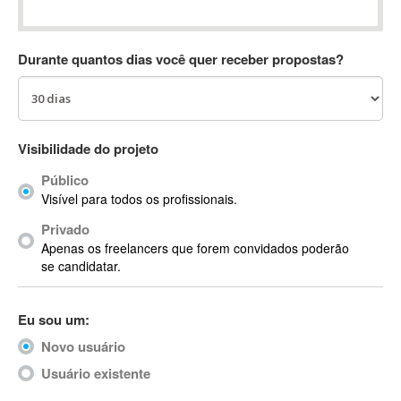
Absynth
AC Drives
Durante quantos dias você quer receber propostas?
AC3
ACARS
AccountMate
ACDSee
Visibilidade do projeto
ACID Pro
Público
ACPI
Visível para todos os profissionais.
Acrobat
Acrobat X
Privado
Apenas os freelancers que forem convidados poderão
Acronis
se candidatar.
ACT
Actian
Eu sou um:
Actimize
ActionScript
Novo usuário
ActionScript 3
Usuário existente
Active Directory