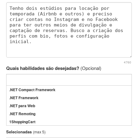
4760
Quais habilidades são desejadas?
(Opcional)
.NET Compact Framework
.NET Framework
.NET para Web
.NET Remoting
1ShoppingCart
3DS Max
Selecionadas
(max 5)
3GSM