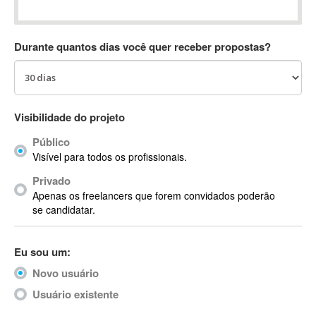
Absynth
AC Drives
Durante quantos dias você quer receber propostas?
AC3
ACARS
AccountMate
ACDSee
Visibilidade do projeto
ACID Pro
Público
ACPI
Visível para todos os profissionais.
Acrobat
Acrobat X
Privado
Apenas os freelancers que forem convidados poderão
Acronis
se candidatar.
ACT
Actian
Eu sou um:
Actimize
ActionScript
Novo usuário
ActionScript 3
Usuário existente
Active Directory