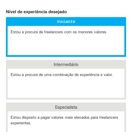
4D Dimension
Nível de experiência desejado
802.11
Iniciante
A&P
A-GPS
Estou a procura de freelancers com os menores valores.
A2Billing
AAUS Scientific Diver
Ab Initio
ABAP
Intermediário
Abaqus
Estou a procura de uma combinação de experiência e valor.
ABBYY FineReader
ABIS
AbleCommerce
Ableton
Especialista
Ableton Live
Ableton Push
Estou disposto a pagar valores mais elevados para freelancers
Abstract
experientes.
Abstract Window Toolkit (AWT)