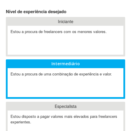
4D Dimension
Nível de experiência desejado
802.11
Iniciante
A&P
A-GPS
Estou a procura de freelancers com os menores valores.
A2Billing
AAUS Scientific Diver
Ab Initio
ABAP
Intermediário
Abaqus
Estou a procura de uma combinação de experiência e valor.
ABBYY FineReader
ABIS
AbleCommerce
Ableton
Especialista
Ableton Live
Ableton Push
Estou disposto a pagar valores mais elevados para freelancers
Abstract
experientes.
Abstract Window Toolkit (AWT)