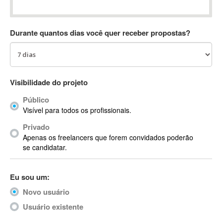
Absynth
AC Drives
Durante quantos dias você quer receber propostas?
AC3
ACARS
AccountMate
ACDSee
Visibilidade do projeto
ACID Pro
Público
ACPI
Visível para todos os profissionais.
Acrobat
Acrobat X
Privado
Apenas os freelancers que forem convidados poderão
Acronis
se candidatar.
ACT
Actian
Eu sou um:
Actimize
ActionScript
Novo usuário
ActionScript 3
Usuário existente
Active Directory