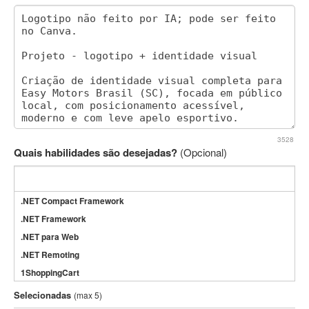
3528
Quais habilidades são desejadas?
(Opcional)
.NET Compact Framework
.NET Framework
.NET para Web
.NET Remoting
1ShoppingCart
3DS Max
Selecionadas
(max 5)
3GSM