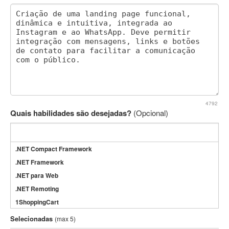
4792
Quais habilidades são desejadas?
(Opcional)
.NET Compact Framework
.NET Framework
.NET para Web
.NET Remoting
1ShoppingCart
3DS Max
Selecionadas
(max 5)
3GSM