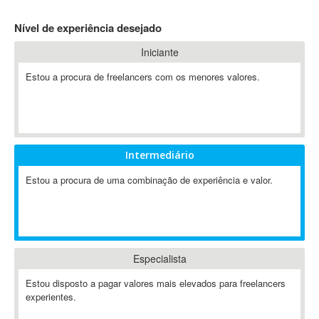
4D Dimension
Nível de experiência desejado
802.11
Iniciante
A&P
A-GPS
Estou a procura de freelancers com os menores valores.
A2Billing
AAUS Scientific Diver
Ab Initio
ABAP
Intermediário
Abaqus
Estou a procura de uma combinação de experiência e valor.
ABBYY FineReader
ABIS
AbleCommerce
Ableton
Especialista
Ableton Live
Ableton Push
Estou disposto a pagar valores mais elevados para freelancers
Abstract
experientes.
Abstract Window Toolkit (AWT)