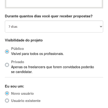
Absynth
AC Drives
Durante quantos dias você quer receber propostas?
AC3
ACARS
AccountMate
ACDSee
Visibilidade do projeto
ACID Pro
Público
ACPI
Visível para todos os profissionais.
Acrobat
Acrobat X
Privado
Apenas os freelancers que forem convidados poderão
Acronis
se candidatar.
ACT
Actian
Eu sou um:
Actimize
ActionScript
Novo usuário
ActionScript 3
Usuário existente
Active Directory