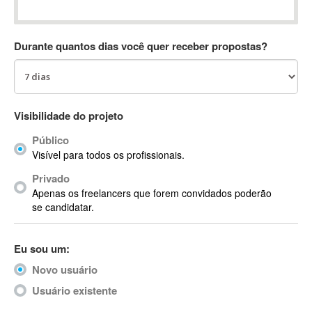
Absynth
AC Drives
Durante quantos dias você quer receber propostas?
AC3
ACARS
AccountMate
ACDSee
Visibilidade do projeto
ACID Pro
Público
ACPI
Visível para todos os profissionais.
Acrobat
Acrobat X
Privado
Apenas os freelancers que forem convidados poderão
Acronis
se candidatar.
ACT
Actian
Eu sou um:
Actimize
ActionScript
Novo usuário
ActionScript 3
Usuário existente
Active Directory