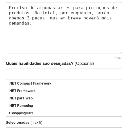
4867
Quais habilidades são desejadas?
(Opcional)
.NET Compact Framework
.NET Framework
.NET para Web
.NET Remoting
1ShoppingCart
3DS Max
Selecionadas
(max 5)
3GSM