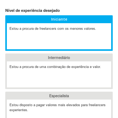
4D Dimension
Nível de experiência desejado
802.11
Iniciante
A&P
A-GPS
Estou a procura de freelancers com os menores valores.
A2Billing
AAUS Scientific Diver
Ab Initio
ABAP
Intermediário
Abaqus
Estou a procura de uma combinação de experiência e valor.
ABBYY FineReader
ABIS
AbleCommerce
Ableton
Especialista
Ableton Live
Ableton Push
Estou disposto a pagar valores mais elevados para freelancers
Abstract
experientes.
Abstract Window Toolkit (AWT)