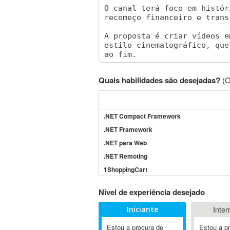
Quais habilidades são desejadas?
(O
.NET Compact Framework
.NET Framework
.NET para Web
.NET Remoting
1ShoppingCart
3DS Max
Nível de experiência desejado
3GSM
Iniciante
Inter
4D Dimension
802.11
Estou a procura de
Estou a p