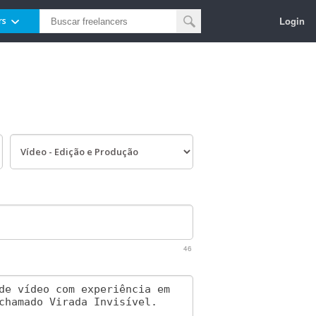
Login
rs
46