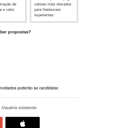
inação de
valores mais elevados
a e valor.
para freelancers
experientes.
eber propostas?
nvidados poderão se candidatar.
Usuário existente