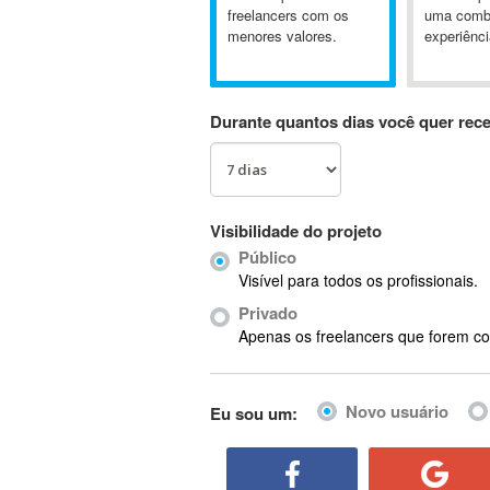
A&P
freelancers com os
uma comb
menores valores.
experiênci
A-GPS
A2Billing
AAUS Scientific Diver
Durante quantos dias você quer rec
Ab Initio
ABAP
Abaqus
ABBYY FineReader
Visibilidade do projeto
ABIS
Público
AbleCommerce
Visível para todos os profissionais.
Ableton
Privado
Ableton Live
Apenas os freelancers que forem co
Ableton Push
Abstract
Novo usuário
Eu sou um:
Abstract Window Toolkit (AWT)
Absynth
AC Drives