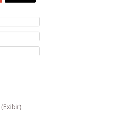
s
(Exibir)