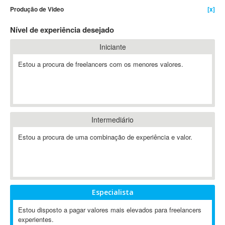
Produção de Video
[x]
4D Dimension
802.11
Nível de experiência desejado
A&P
Iniciante
A-GPS
Estou a procura de freelancers com os menores valores.
A2Billing
AAUS Scientific Diver
Ab Initio
ABAP
Abaqus
Intermediário
ABBYY FineReader
Estou a procura de uma combinação de experiência e valor.
ABIS
AbleCommerce
Ableton
Ableton Live
Especialista
Ableton Push
Abstract
Estou disposto a pagar valores mais elevados para freelancers
experientes.
Abstract Window Toolkit (AWT)