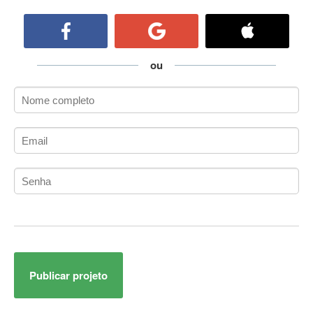
ActiveCollab
ActiveX
ActiveX Data Objects (ADO)
Ada
ou
Adianti Framework
ADK
Administração
Administração Acadêmica
Administração de Artistas e Repertórios
Administração de Banco de Dados
Administração de Redes
Administração PostgreSQL
Administrador de Sistemas
ADO.NET
ADO.NET Entity Framework
Publicar projeto
Adobe After Effects
Adobe AIR