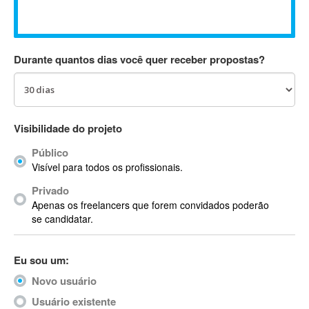
Absynth
AC Drives
AC3
Durante quantos dias você quer receber propostas?
ACARS
AccountMate
ACDSee
ACID Pro
Visibilidade do projeto
ACPI
Público
Acrobat
Visível para todos os profissionais.
Acrobat X
Privado
Acronis
Apenas os freelancers que forem convidados poderão
ACT
se candidatar.
Actian
Actimize
Eu sou um:
ActionScript
Novo usuário
ActionScript 3
Active Directory
Usuário existente