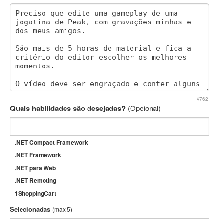
4762
Quais habilidades são desejadas?
(Opcional)
.NET Compact Framework
.NET Framework
.NET para Web
.NET Remoting
1ShoppingCart
3DS Max
Selecionadas
(max 5)
3GSM