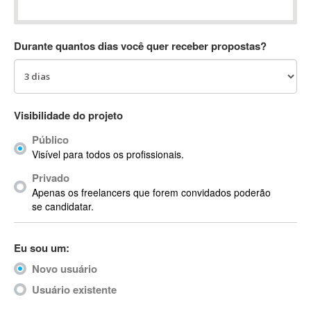
Absynth
AC Drives
Durante quantos dias você quer receber propostas?
AC3
ACARS
AccountMate
ACDSee
Visibilidade do projeto
ACID Pro
Público
ACPI
Visível para todos os profissionais.
Acrobat
Acrobat X
Privado
Apenas os freelancers que forem convidados poderão
Acronis
se candidatar.
ACT
Actian
Eu sou um:
Actimize
ActionScript
Novo usuário
ActionScript 3
Usuário existente
Active Directory