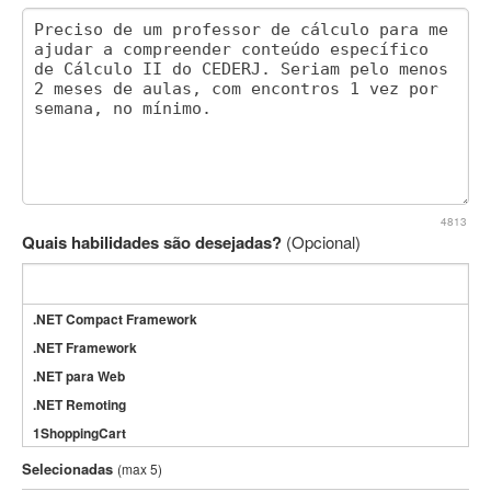
4813
Quais habilidades são desejadas?
(Opcional)
.NET Compact Framework
.NET Framework
.NET para Web
.NET Remoting
1ShoppingCart
3DS Max
Selecionadas
(max 5)
3GSM