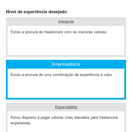
4D Dimension
Nível de experiência desejado
802.11
Iniciante
A&P
A-GPS
Estou a procura de freelancers com os menores valores.
A2Billing
AAUS Scientific Diver
Ab Initio
ABAP
Intermediário
Abaqus
Estou a procura de uma combinação de experiência e valor.
ABBYY FineReader
ABIS
AbleCommerce
Ableton
Especialista
Ableton Live
Ableton Push
Estou disposto a pagar valores mais elevados para freelancers
Abstract
experientes.
Abstract Window Toolkit (AWT)