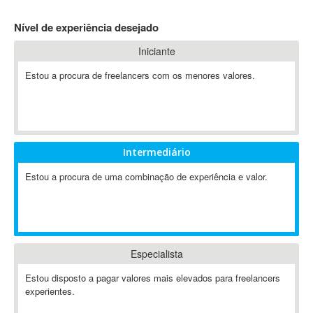
4D Dimension
Nível de experiência desejado
802.11
Iniciante
A&P
A-GPS
Estou a procura de freelancers com os menores valores.
A2Billing
AAUS Scientific Diver
Ab Initio
ABAP
Intermediário
Abaqus
Estou a procura de uma combinação de experiência e valor.
ABBYY FineReader
ABIS
AbleCommerce
Ableton
Especialista
Ableton Live
Ableton Push
Estou disposto a pagar valores mais elevados para freelancers
Abstract
experientes.
Abstract Window Toolkit (AWT)