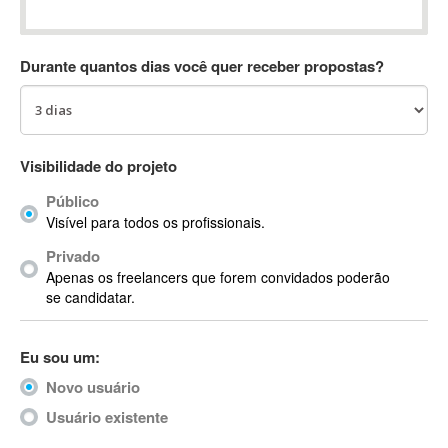
Absynth
AC Drives
Durante quantos dias você quer receber propostas?
AC3
ACARS
AccountMate
ACDSee
Visibilidade do projeto
ACID Pro
Público
ACPI
Visível para todos os profissionais.
Acrobat
Acrobat X
Privado
Apenas os freelancers que forem convidados poderão
Acronis
se candidatar.
ACT
Actian
Eu sou um:
Actimize
ActionScript
Novo usuário
ActionScript 3
Usuário existente
Active Directory