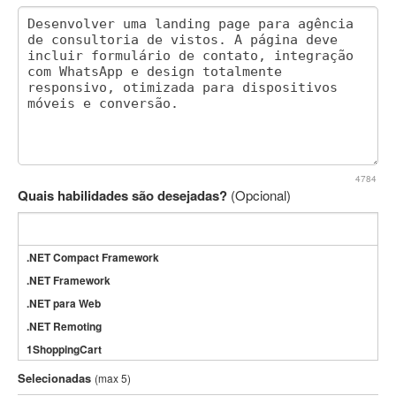
4784
Quais habilidades são desejadas?
(Opcional)
.NET Compact Framework
.NET Framework
.NET para Web
.NET Remoting
1ShoppingCart
3DS Max
Selecionadas
(max 5)
3GSM