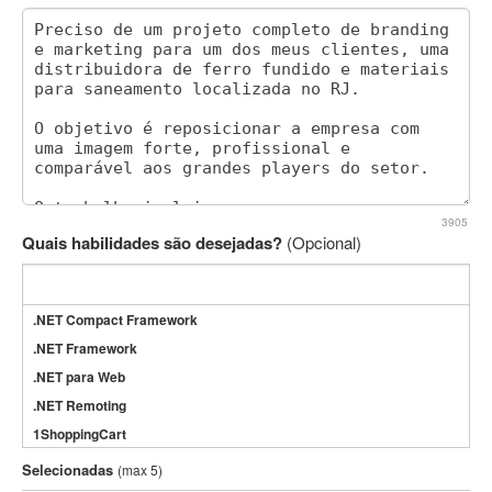
3905
Quais habilidades são desejadas?
(Opcional)
.NET Compact Framework
.NET Framework
.NET para Web
.NET Remoting
1ShoppingCart
3DS Max
Selecionadas
(max 5)
3GSM