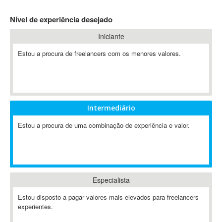
4D Dimension
Nível de experiência desejado
802.11
Iniciante
A&P
A-GPS
Estou a procura de freelancers com os menores valores.
A2Billing
AAUS Scientific Diver
Ab Initio
ABAP
Intermediário
Abaqus
Estou a procura de uma combinação de experiência e valor.
ABBYY FineReader
ABIS
AbleCommerce
Ableton
Especialista
Ableton Live
Ableton Push
Estou disposto a pagar valores mais elevados para freelancers
Abstract
experientes.
Abstract Window Toolkit (AWT)