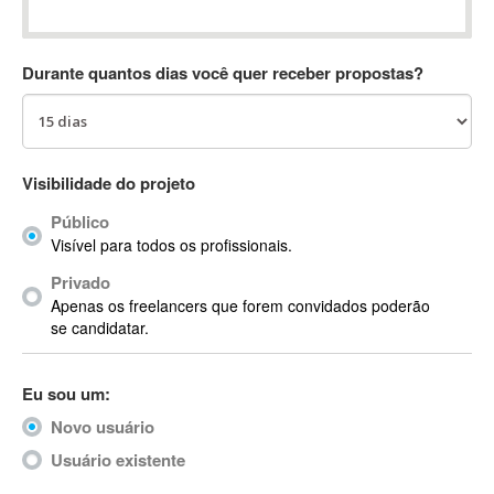
Absynth
AC Drives
Durante quantos dias você quer receber propostas?
AC3
ACARS
AccountMate
ACDSee
Visibilidade do projeto
ACID Pro
Público
ACPI
Visível para todos os profissionais.
Acrobat
Acrobat X
Privado
Apenas os freelancers que forem convidados poderão
Acronis
se candidatar.
ACT
Actian
Eu sou um:
Actimize
ActionScript
Novo usuário
ActionScript 3
Usuário existente
Active Directory