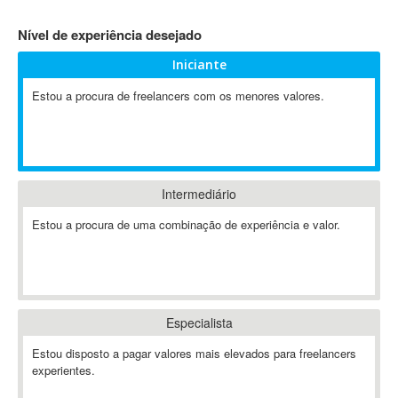
4D Dimension
Nível de experiência desejado
802.11
Iniciante
A&P
A-GPS
Estou a procura de freelancers com os menores valores.
A2Billing
AAUS Scientific Diver
Ab Initio
ABAP
Intermediário
Abaqus
Estou a procura de uma combinação de experiência e valor.
ABBYY FineReader
ABIS
AbleCommerce
Ableton
Especialista
Ableton Live
Ableton Push
Estou disposto a pagar valores mais elevados para freelancers
Abstract
experientes.
Abstract Window Toolkit (AWT)