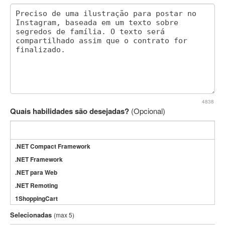
4838
Quais habilidades são desejadas?
(Opcional)
.NET Compact Framework
.NET Framework
.NET para Web
.NET Remoting
1ShoppingCart
3DS Max
Selecionadas
(max 5)
3GSM