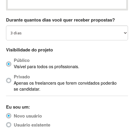
Absynth
AC Drives
Durante quantos dias você quer receber propostas?
AC3
ACARS
AccountMate
ACDSee
Visibilidade do projeto
ACID Pro
Público
ACPI
Visível para todos os profissionais.
Acrobat
Acrobat X
Privado
Apenas os freelancers que forem convidados poderão
Acronis
se candidatar.
ACT
Actian
Eu sou um:
Actimize
ActionScript
Novo usuário
ActionScript 3
Usuário existente
Active Directory