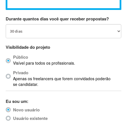
Absynth
AC Drives
Durante quantos dias você quer receber propostas?
AC3
ACARS
AccountMate
ACDSee
Visibilidade do projeto
ACID Pro
Público
ACPI
Visível para todos os profissionais.
Acrobat
Acrobat X
Privado
Apenas os freelancers que forem convidados poderão
Acronis
se candidatar.
ACT
Actian
Eu sou um:
Actimize
ActionScript
Novo usuário
ActionScript 3
Usuário existente
Active Directory