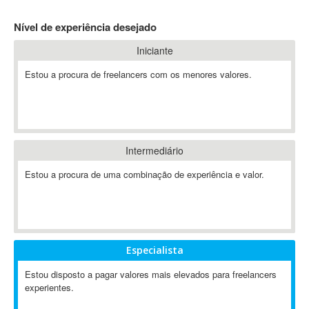
4D Dimension
Nível de experiência desejado
802.11
Iniciante
A&P
A-GPS
Estou a procura de freelancers com os menores valores.
A2Billing
AAUS Scientific Diver
Ab Initio
ABAP
Intermediário
Abaqus
Estou a procura de uma combinação de experiência e valor.
ABBYY FineReader
ABIS
AbleCommerce
Ableton
Especialista
Ableton Live
Ableton Push
Estou disposto a pagar valores mais elevados para freelancers
Abstract
experientes.
Abstract Window Toolkit (AWT)