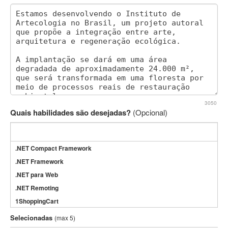
3050
Quais habilidades são desejadas?
(Opcional)
.NET Compact Framework
.NET Framework
.NET para Web
.NET Remoting
1ShoppingCart
3DS Max
Selecionadas
(max 5)
3GSM