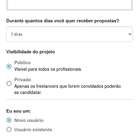
Absynth
AC Drives
Durante quantos dias você quer receber propostas?
AC3
ACARS
AccountMate
ACDSee
Visibilidade do projeto
ACID Pro
Público
ACPI
Visível para todos os profissionais.
Acrobat
Acrobat X
Privado
Apenas os freelancers que forem convidados poderão
Acronis
se candidatar.
ACT
Actian
Eu sou um:
Actimize
ActionScript
Novo usuário
ActionScript 3
Usuário existente
Active Directory