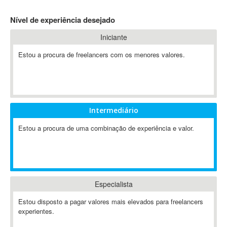
4D Dimension
Nível de experiência desejado
802.11
Iniciante
A&P
A-GPS
Estou a procura de freelancers com os menores valores.
A2Billing
AAUS Scientific Diver
Ab Initio
ABAP
Intermediário
Abaqus
Estou a procura de uma combinação de experiência e valor.
ABBYY FineReader
ABIS
AbleCommerce
Ableton
Especialista
Ableton Live
Ableton Push
Estou disposto a pagar valores mais elevados para freelancers
Abstract
experientes.
Abstract Window Toolkit (AWT)