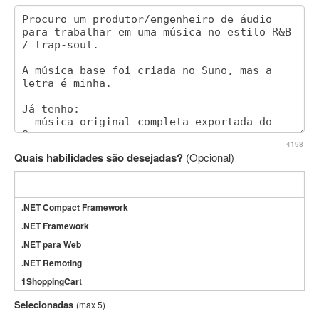
4198
Quais habilidades são desejadas?
(Opcional)
.NET Compact Framework
.NET Framework
.NET para Web
.NET Remoting
1ShoppingCart
3DS Max
Selecionadas
(max 5)
3GSM