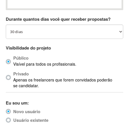
Absynth
AC Drives
Durante quantos dias você quer receber propostas?
AC3
ACARS
AccountMate
ACDSee
Visibilidade do projeto
ACID Pro
Público
ACPI
Visível para todos os profissionais.
Acrobat
Acrobat X
Privado
Apenas os freelancers que forem convidados poderão
Acronis
se candidatar.
ACT
Actian
Eu sou um:
Actimize
ActionScript
Novo usuário
ActionScript 3
Usuário existente
Active Directory