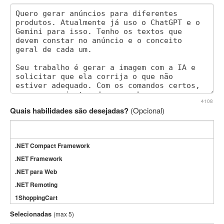
4108
Quais habilidades são desejadas?
(Opcional)
.NET Compact Framework
.NET Framework
.NET para Web
.NET Remoting
1ShoppingCart
3DS Max
Selecionadas
(max 5)
3GSM