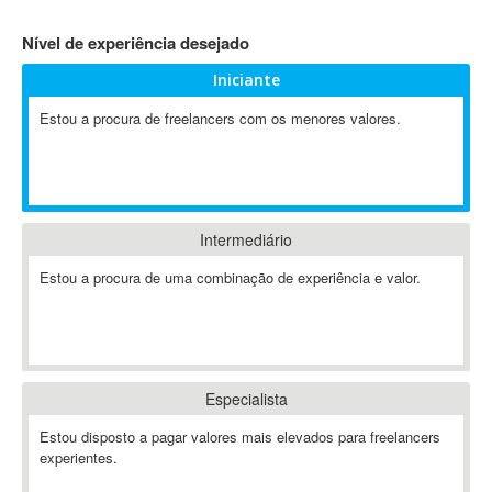
4D Dimension
Nível de experiência desejado
802.11
Iniciante
A&P
A-GPS
Estou a procura de freelancers com os menores valores.
A2Billing
AAUS Scientific Diver
Ab Initio
ABAP
Intermediário
Abaqus
Estou a procura de uma combinação de experiência e valor.
ABBYY FineReader
ABIS
AbleCommerce
Ableton
Especialista
Ableton Live
Ableton Push
Estou disposto a pagar valores mais elevados para freelancers
Abstract
experientes.
Abstract Window Toolkit (AWT)