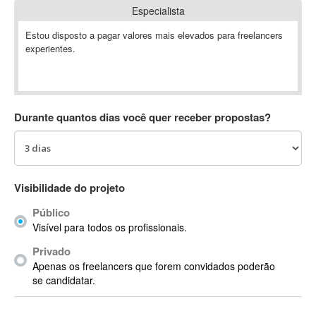
Especialista
Absynth
AC Drives
Estou disposto a pagar valores mais elevados para freelancers
experientes.
AC3
ACARS
AccountMate
ACDSee
Durante quantos dias você quer receber propostas?
ACID Pro
ACPI
Acrobat
Acrobat X
Visibilidade do projeto
Acronis
Público
ACT
Visível para todos os profissionais.
Actian
Privado
Actimize
Apenas os freelancers que forem convidados poderão
ActionScript
se candidatar.
ActionScript 3
Active Directory