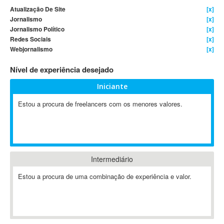
Atualização De Site
[x]
4D Dimension
Jornalismo
[x]
802.11
Jornalismo Político
[x]
A&P
Redes Sociais
[x]
Webjornalismo
[x]
A-GPS
A2Billing
Nível de experiência desejado
AAUS Scientific Diver
Iniciante
Ab Initio
ABAP
Estou a procura de freelancers com os menores valores.
Abaqus
ABBYY FineReader
ABIS
AbleCommerce
Intermediário
Ableton
Estou a procura de uma combinação de experiência e valor.
Ableton Live
Ableton Push
Abstract
Abstract Window Toolkit (AWT)