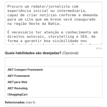
4516
Quais habilidades são desejadas?
(Opcional)
.NET Compact Framework
.NET Framework
.NET para Web
.NET Remoting
1ShoppingCart
3DS Max
Selecionadas
(max 5)
3GSM