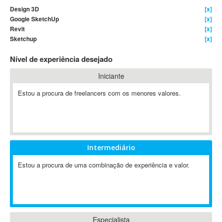
Design 3D
[x]
4D Dimension
Google SketchUp
[x]
802.11
Revit
[x]
A&P
Sketchup
[x]
A-GPS
Nível de experiência desejado
A2Billing
Iniciante
AAUS Scientific Diver
Ab Initio
Estou a procura de freelancers com os menores valores.
ABAP
Abaqus
ABBYY FineReader
ABIS
Intermediário
AbleCommerce
Estou a procura de uma combinação de experiência e valor.
Ableton
Ableton Live
Ableton Push
Abstract
Abstract Window Toolkit (AWT)
Especialista