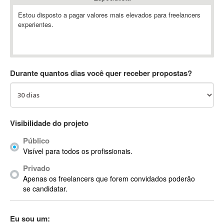
Absynth
Estou disposto a pagar valores mais elevados para freelancers
AC Drives
experientes.
AC3
ACARS
AccountMate
Durante quantos dias você quer receber propostas?
ACDSee
ACID Pro
ACPI
Acrobat
Visibilidade do projeto
Acrobat X
Acronis
Público
Visível para todos os profissionais.
ACT
Actian
Privado
Apenas os freelancers que forem convidados poderão
Actimize
se candidatar.
ActionScript
ActionScript 3
Eu sou um:
Active Directory