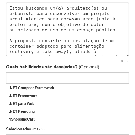
3435
Quais habilidades são desejadas?
(Opcional)
.NET Compact Framework
.NET Framework
.NET para Web
.NET Remoting
1ShoppingCart
3DS Max
Selecionadas
(max 5)
3GSM