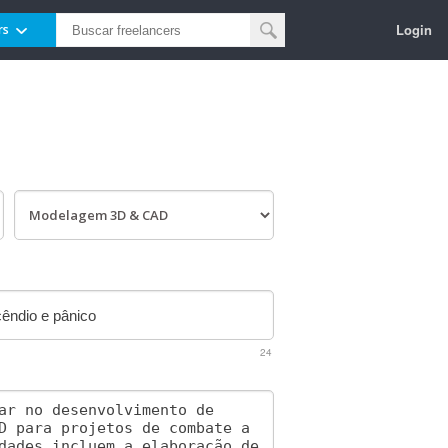
Login
rs
24