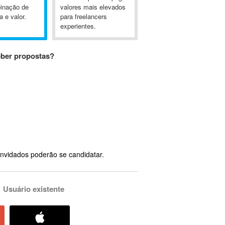
inação de
valores mais elevados
a e valor.
para freelancers
experientes.
eber propostas?
nvidados poderão se candidatar.
Usuário existente