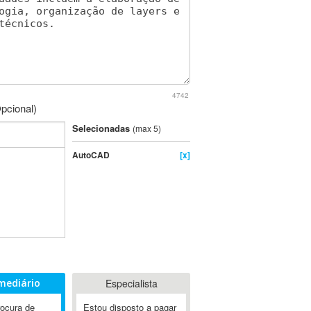
4742
pcional)
Selecionadas
(max 5)
AutoCAD
[x]
mediário
Especialista
rocura de
Estou disposto a pagar