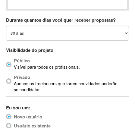
Absynth
AC Drives
Durante quantos dias você quer receber propostas?
AC3
ACARS
AccountMate
ACDSee
Visibilidade do projeto
ACID Pro
Público
ACPI
Visível para todos os profissionais.
Acrobat
Acrobat X
Privado
Apenas os freelancers que forem convidados poderão
Acronis
se candidatar.
ACT
Actian
Eu sou um:
Actimize
ActionScript
Novo usuário
ActionScript 3
Usuário existente
Active Directory