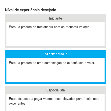
4D Dimension
Nível de experiência desejado
802.11
Iniciante
A&P
A-GPS
Estou a procura de freelancers com os menores valores.
A2Billing
AAUS Scientific Diver
Ab Initio
ABAP
Intermediário
Abaqus
Estou a procura de uma combinação de experiência e valor.
ABBYY FineReader
ABIS
AbleCommerce
Ableton
Especialista
Ableton Live
Ableton Push
Estou disposto a pagar valores mais elevados para freelancers
Abstract
experientes.
Abstract Window Toolkit (AWT)