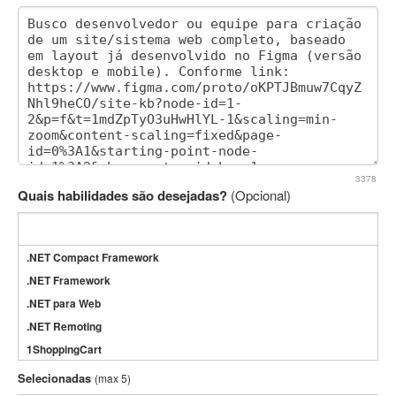
3378
Quais habilidades são desejadas?
(Opcional)
.NET Compact Framework
.NET Framework
.NET para Web
.NET Remoting
1ShoppingCart
3DS Max
Selecionadas
(max 5)
3GSM