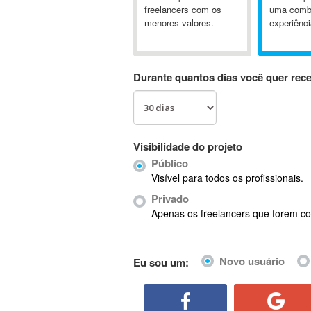
A&P
freelancers com os
uma comb
menores valores.
experiênci
A-GPS
A2Billing
AAUS Scientific Diver
Durante quantos dias você quer rec
Ab Initio
ABAP
Abaqus
ABBYY FineReader
Visibilidade do projeto
ABIS
Público
AbleCommerce
Visível para todos os profissionais.
Ableton
Privado
Ableton Live
Apenas os freelancers que forem co
Ableton Push
Abstract
Novo usuário
Eu sou um:
Abstract Window Toolkit (AWT)
Absynth
AC Drives