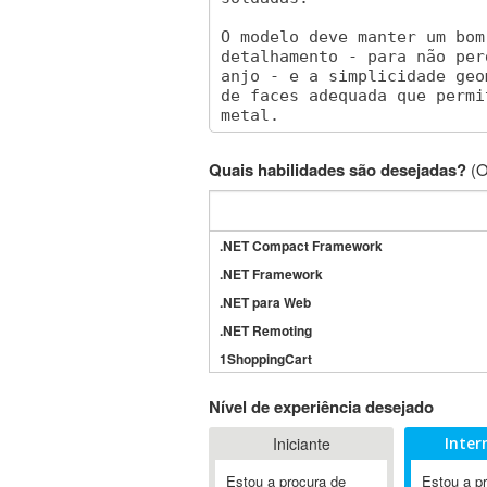
Quais habilidades são desejadas?
(O
.NET Compact Framework
.NET Framework
.NET para Web
.NET Remoting
1ShoppingCart
3DS Max
Nível de experiência desejado
3GSM
Iniciante
Inter
4D Dimension
802.11
Estou a procura de
Estou a p