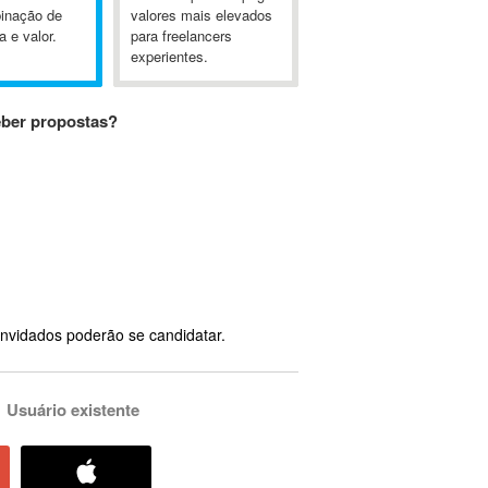
inação de
valores mais elevados
a e valor.
para freelancers
experientes.
eber propostas?
nvidados poderão se candidatar.
Usuário existente