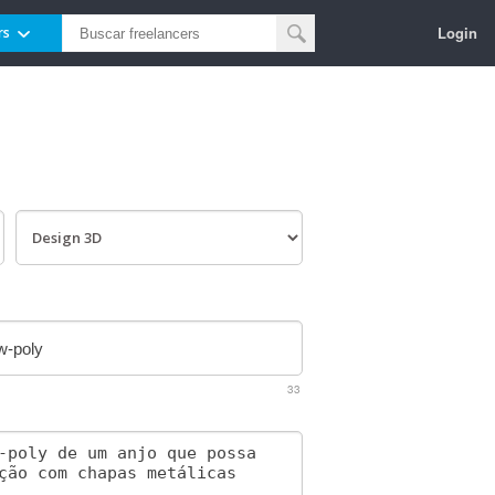
Login
rs
33