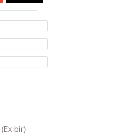
s
(Exibir)