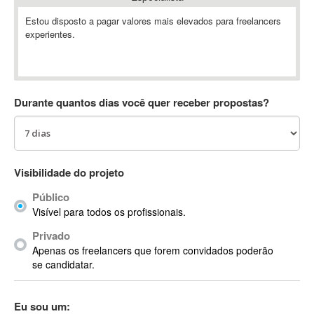
Absynth
Estou disposto a pagar valores mais elevados para freelancers
AC Drives
experientes.
AC3
ACARS
AccountMate
Durante quantos dias você quer receber propostas?
ACDSee
ACID Pro
ACPI
Acrobat
Visibilidade do projeto
Acrobat X
Acronis
Público
Visível para todos os profissionais.
ACT
Actian
Privado
Apenas os freelancers que forem convidados poderão
Actimize
se candidatar.
ActionScript
ActionScript 3
Eu sou um:
Active Directory