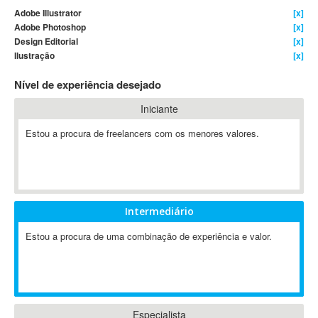
Adobe Illustrator
[x]
4D Dimension
Adobe Photoshop
[x]
802.11
Design Editorial
[x]
A&P
Ilustração
[x]
A-GPS
Nível de experiência desejado
A2Billing
Iniciante
AAUS Scientific Diver
Ab Initio
Estou a procura de freelancers com os menores valores.
ABAP
Abaqus
ABBYY FineReader
ABIS
Intermediário
AbleCommerce
Estou a procura de uma combinação de experiência e valor.
Ableton
Ableton Live
Ableton Push
Abstract
Abstract Window Toolkit (AWT)
Especialista