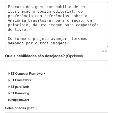
4742
Quais habilidades são desejadas?
(Opcional)
.NET Compact Framework
.NET Framework
.NET para Web
.NET Remoting
1ShoppingCart
3DS Max
Selecionadas
(max 5)
3GSM