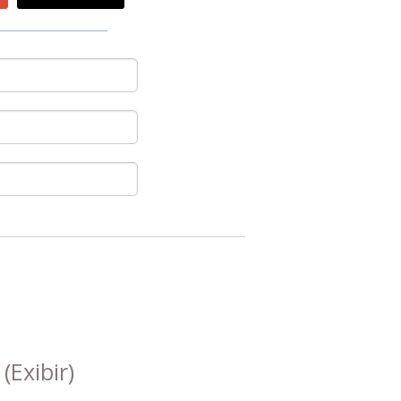
s
(Exibir)