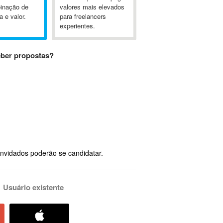
inação de
valores mais elevados
a e valor.
para freelancers
experientes.
eber propostas?
nvidados poderão se candidatar.
Usuário existente