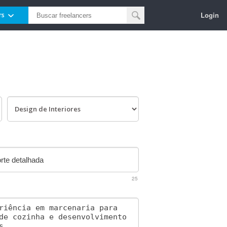
Login
rs
25