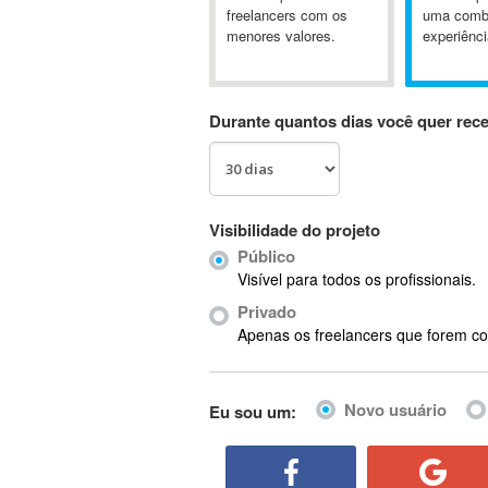
A&P
freelancers com os
uma comb
menores valores.
experiênci
A-GPS
A2Billing
AAUS Scientific Diver
Durante quantos dias você quer rec
Ab Initio
ABAP
Abaqus
ABBYY FineReader
Visibilidade do projeto
ABIS
Público
AbleCommerce
Visível para todos os profissionais.
Ableton
Privado
Ableton Live
Apenas os freelancers que forem co
Ableton Push
Abstract
Novo usuário
Eu sou um:
Abstract Window Toolkit (AWT)
Absynth
AC Drives