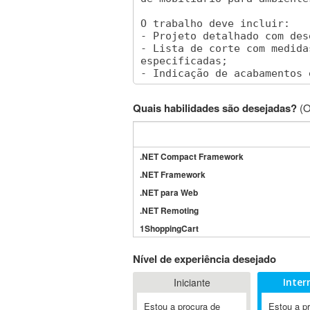
Quais habilidades são desejadas?
(O
.NET Compact Framework
.NET Framework
.NET para Web
.NET Remoting
1ShoppingCart
3DS Max
Nível de experiência desejado
3GSM
Iniciante
Inter
4D Dimension
802.11
Estou a procura de
Estou a p