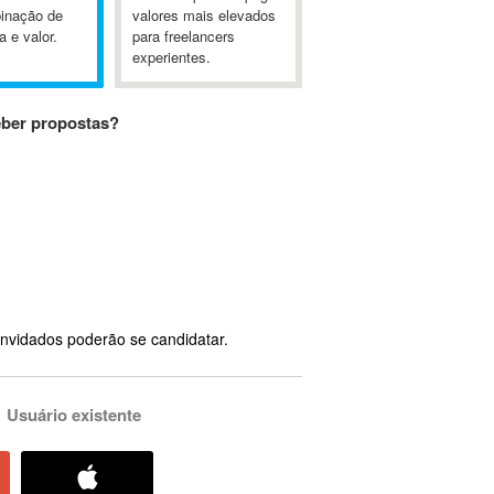
inação de
valores mais elevados
a e valor.
para freelancers
experientes.
eber propostas?
nvidados poderão se candidatar.
Usuário existente