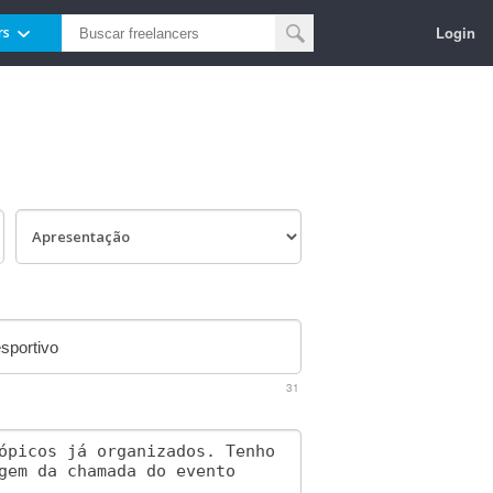
Login
rs
31