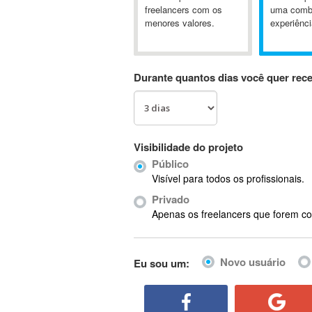
A&P
freelancers com os
uma comb
menores valores.
experiênci
A-GPS
A2Billing
AAUS Scientific Diver
Durante quantos dias você quer rec
Ab Initio
ABAP
Abaqus
ABBYY FineReader
Visibilidade do projeto
ABIS
Público
AbleCommerce
Visível para todos os profissionais.
Ableton
Privado
Ableton Live
Apenas os freelancers que forem co
Ableton Push
Abstract
Novo usuário
Eu sou um:
Abstract Window Toolkit (AWT)
Absynth
AC Drives