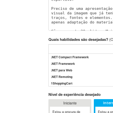
Quais habilidades são desejadas?
(O
.NET Compact Framework
.NET Framework
.NET para Web
.NET Remoting
1ShoppingCart
3DS Max
Nível de experiência desejado
3GSM
Iniciante
Inter
4D Dimension
802.11
Estou a procura de
Estou a p