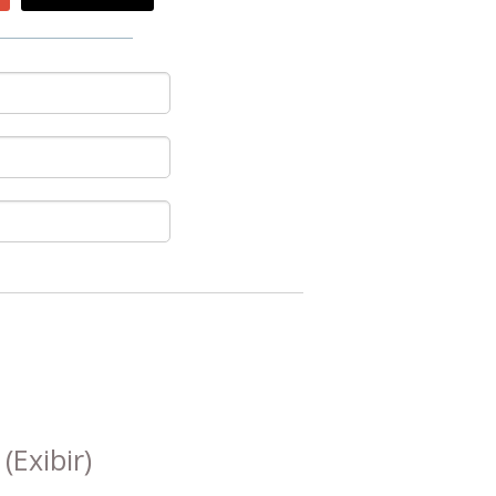
s
(Exibir)