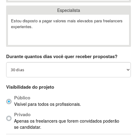
Absynth
Especialista
AC Drives
Estou disposto a pagar valores mais elevados para freelancers
AC3
experientes.
ACARS
AccountMate
ACDSee
ACID Pro
Durante quantos dias você quer receber propostas?
ACPI
Acrobat
Acrobat X
Acronis
Visibilidade do projeto
ACT
Público
Actian
Visível para todos os profissionais.
Actimize
Privado
ActionScript
Apenas os freelancers que forem convidados poderão
ActionScript 3
se candidatar.
Active Directory