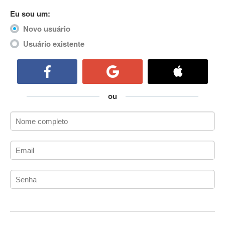
ActiveCollab
Eu sou um:
ActiveX
Novo usuário
ActiveX Data Objects (ADO)
Usuário existente
Ada
Adianti Framework
ADK
Administração
ou
Administração Acadêmica
Administração de Artistas e Repertórios
Administração de Banco de Dados
Administração de Redes
Administração PostgreSQL
Administrador de Sistemas
ADO.NET
ADO.NET Entity Framework
Adobe After Effects
Adobe AIR