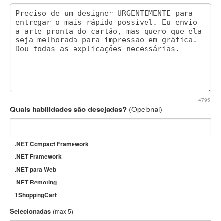
4795
Quais habilidades são desejadas?
(Opcional)
.NET Compact Framework
.NET Framework
.NET para Web
.NET Remoting
1ShoppingCart
3DS Max
Selecionadas
(max 5)
3GSM