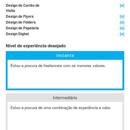
Design de Cartão de
[x]
4D Dimension
Visita
802.11
Design de Flyers
[x]
Design de Folders
[x]
A&P
Design de Papelaria
[x]
A-GPS
Design Digital
[x]
A2Billing
Nível de experiência desejado
AAUS Scientific Diver
Ab Initio
Iniciante
ABAP
Estou a procura de freelancers com os menores valores.
Abaqus
ABBYY FineReader
ABIS
AbleCommerce
Intermediário
Ableton
Ableton Live
Estou a procura de uma combinação de experiência e valor.
Ableton Push
Abstract
Abstract Window Toolkit (AWT)