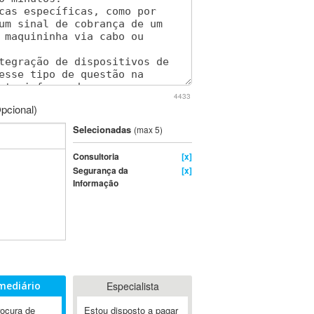
4433
pcional)
Selecionadas
(max 5)
Consultoria
[x]
Segurança da
[x]
Informação
mediário
Especialista
rocura de
Estou disposto a pagar