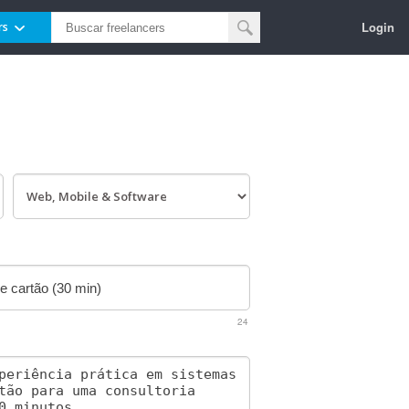
Login
rs
24