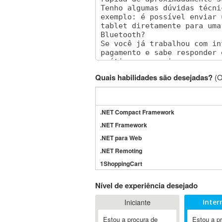
Quais habilidades são desejadas?
(O
.NET Compact Framework
.NET Framework
.NET para Web
.NET Remoting
1ShoppingCart
3DS Max
Nível de experiência desejado
3GSM
Iniciante
Inter
4D Dimension
802.11
Estou a procura de
Estou a p