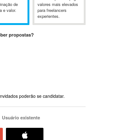
inação de
valores mais elevados
a e valor.
para freelancers
experientes.
eber propostas?
nvidados poderão se candidatar.
Usuário existente