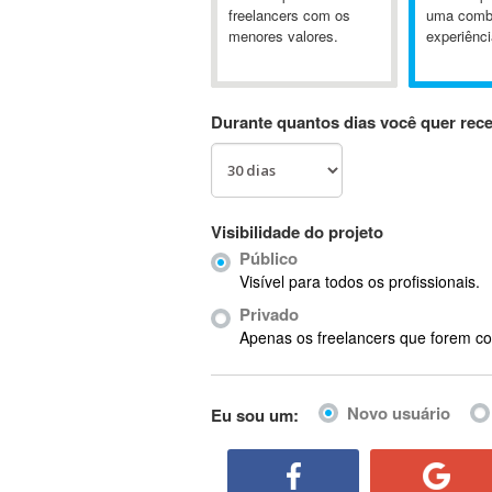
A&P
freelancers com os
uma comb
menores valores.
experiênci
A-GPS
A2Billing
AAUS Scientific Diver
Durante quantos dias você quer rec
Ab Initio
ABAP
Abaqus
ABBYY FineReader
Visibilidade do projeto
ABIS
Público
AbleCommerce
Visível para todos os profissionais.
Ableton
Privado
Ableton Live
Apenas os freelancers que forem co
Ableton Push
Abstract
Novo usuário
Eu sou um:
Abstract Window Toolkit (AWT)
Absynth
AC Drives