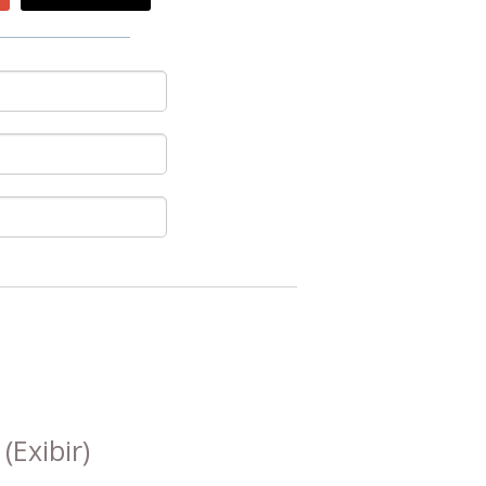
s
(Exibir)