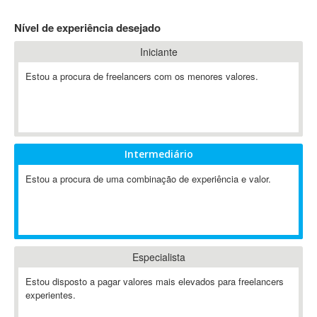
4D Dimension
Nível de experiência desejado
802.11
Iniciante
A&P
A-GPS
Estou a procura de freelancers com os menores valores.
A2Billing
AAUS Scientific Diver
Ab Initio
ABAP
Intermediário
Abaqus
Estou a procura de uma combinação de experiência e valor.
ABBYY FineReader
ABIS
AbleCommerce
Ableton
Especialista
Ableton Live
Ableton Push
Estou disposto a pagar valores mais elevados para freelancers
Abstract
experientes.
Abstract Window Toolkit (AWT)