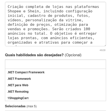
4628
Quais habilidades são desejadas?
(Opcional)
.NET Compact Framework
.NET Framework
.NET para Web
.NET Remoting
1ShoppingCart
3DS Max
Selecionadas
(max 5)
3GSM