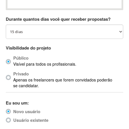
Absynth
AC Drives
Durante quantos dias você quer receber propostas?
AC3
ACARS
AccountMate
ACDSee
Visibilidade do projeto
ACID Pro
Público
ACPI
Visível para todos os profissionais.
Acrobat
Acrobat X
Privado
Apenas os freelancers que forem convidados poderão
Acronis
se candidatar.
ACT
Actian
Eu sou um:
Actimize
ActionScript
Novo usuário
ActionScript 3
Usuário existente
Active Directory