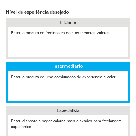
4D Dimension
Nível de experiência desejado
802.11
Iniciante
A&P
A-GPS
Estou a procura de freelancers com os menores valores.
A2Billing
AAUS Scientific Diver
Ab Initio
ABAP
Intermediário
Abaqus
Estou a procura de uma combinação de experiência e valor.
ABBYY FineReader
ABIS
AbleCommerce
Ableton
Especialista
Ableton Live
Ableton Push
Estou disposto a pagar valores mais elevados para freelancers
Abstract
experientes.
Abstract Window Toolkit (AWT)