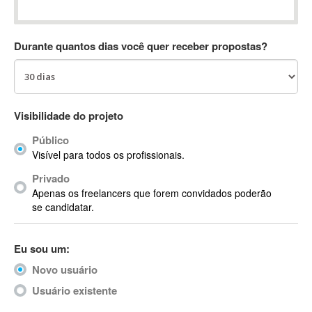
Absynth
AC Drives
Durante quantos dias você quer receber propostas?
AC3
ACARS
AccountMate
ACDSee
Visibilidade do projeto
ACID Pro
Público
ACPI
Visível para todos os profissionais.
Acrobat
Acrobat X
Privado
Apenas os freelancers que forem convidados poderão
Acronis
se candidatar.
ACT
Actian
Eu sou um:
Actimize
ActionScript
Novo usuário
ActionScript 3
Usuário existente
Active Directory