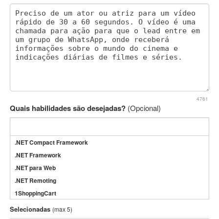
4761
Quais habilidades são desejadas?
(Opcional)
.NET Compact Framework
.NET Framework
.NET para Web
.NET Remoting
1ShoppingCart
3DS Max
Selecionadas
(max 5)
3GSM