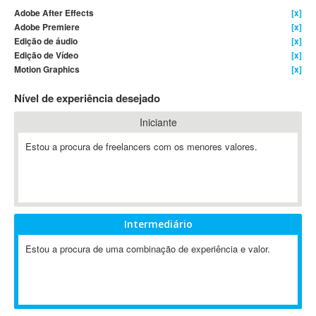
Adobe After Effects
[x]
4D Dimension
Adobe Premiere
[x]
802.11
Edição de áudio
[x]
A&P
Edição de Vídeo
[x]
Motion Graphics
[x]
A-GPS
A2Billing
Nível de experiência desejado
AAUS Scientific Diver
Iniciante
Ab Initio
ABAP
Estou a procura de freelancers com os menores valores.
Abaqus
ABBYY FineReader
ABIS
AbleCommerce
Intermediário
Ableton
Estou a procura de uma combinação de experiência e valor.
Ableton Live
Ableton Push
Abstract
Abstract Window Toolkit (AWT)