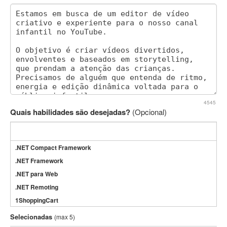
4545
Quais habilidades são desejadas?
(Opcional)
.NET Compact Framework
.NET Framework
.NET para Web
.NET Remoting
1ShoppingCart
3DS Max
Selecionadas
(max 5)
3GSM