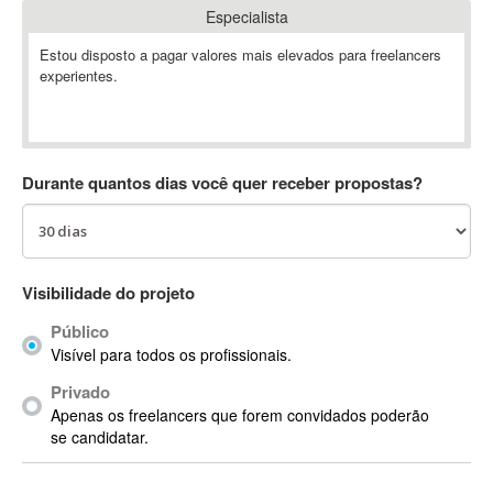
Especialista
Absynth
AC Drives
Estou disposto a pagar valores mais elevados para freelancers
experientes.
AC3
ACARS
AccountMate
ACDSee
Durante quantos dias você quer receber propostas?
ACID Pro
ACPI
Acrobat
Acrobat X
Visibilidade do projeto
Acronis
Público
ACT
Visível para todos os profissionais.
Actian
Privado
Actimize
Apenas os freelancers que forem convidados poderão
ActionScript
se candidatar.
ActionScript 3
Active Directory